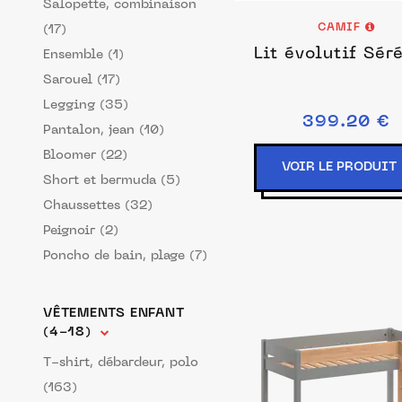
Salopette, combinaison
CAMIF
(17)
Lit évolutif Sér
Ensemble (1)
Sarouel (17)
Legging (35)
399.20 €
Pantalon, jean (10)
Bloomer (22)
VOIR LE PRODUIT
Short et bermuda (5)
Chaussettes (32)
Peignoir (2)
Poncho de bain, plage (7)
VÊTEMENTS ENFANT
(4-18)
T-shirt, débardeur, polo
(163)