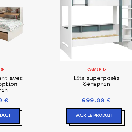
F
CAMIF
ent avec
Lits superposés
 option
Séraphin
hin
0 €
999.00 €
ODUIT
VOIR LE PRODUIT