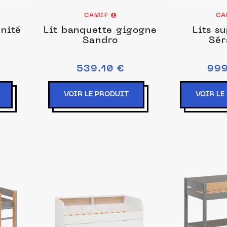
CAMIF
CA
énité
Lit banquette gigogne
Lits s
Sandro
Sér
539.10 €
999
VOIR LE PRODUIT
VOIR LE