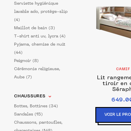
Serviette hygiénique
lavable ado, protège-slip
(4)
Maillot de bain (3)
T-shirt anti uv, lycra (4)
Pyjama, chemise de nuit
(44)
Peignoir (8)
Cérémonie religieuse,
CAMI
Aube (7)
Lit rangem
tiroir en
Sérap
CHAUSSURES
649.0
Bottes, Bottines (34)
Sandales (15)
VOIR LE PR
Chaussons, pantoufles,
charentaises (148)