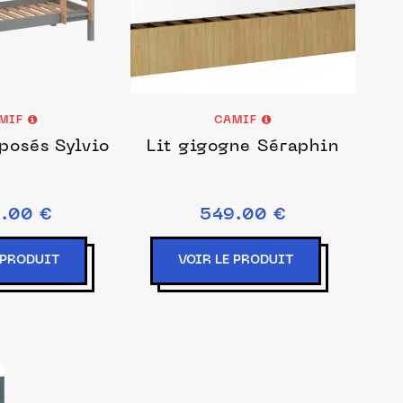
MIF
CAMIF
posés Sylvio
Lit gigogne Séraphin
.00 €
549.00 €
 PRODUIT
VOIR LE PRODUIT