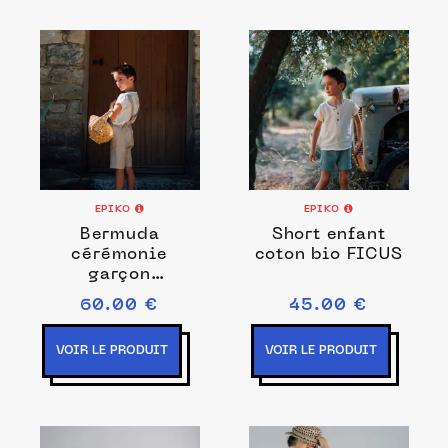
EPIKO
EPIKO
Bermuda
Short enfant
cérémonie
coton bio FICUS
garçon
CITRONNIER
60.00 €
45.00 €
VOIR LE PRODUIT
VOIR LE PRODUIT