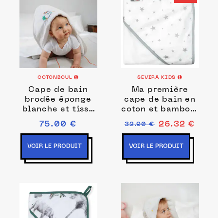
COTONBOUL
SEVIRA KIDS
Cape de bain
Ma première
brodée éponge
cape de bain en
blanche et tissu
coton et bambou,
imprimé
Stella
75.00 €
26.32 €
32.90 €
VOIR LE PRODUIT
VOIR LE PRODUIT