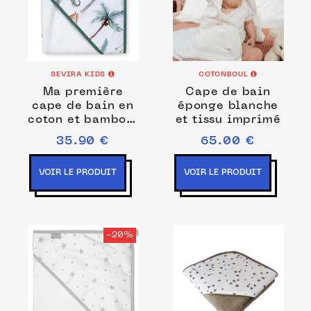
SEVIRA KIDS
COTONBOUL
Ma première
Cape de bain
cape de bain en
éponge blanche
coton et bambou,
et tissu imprimé
Safari
35.90 €
65.00 €
VOIR LE PRODUIT
VOIR LE PRODUIT
-20%