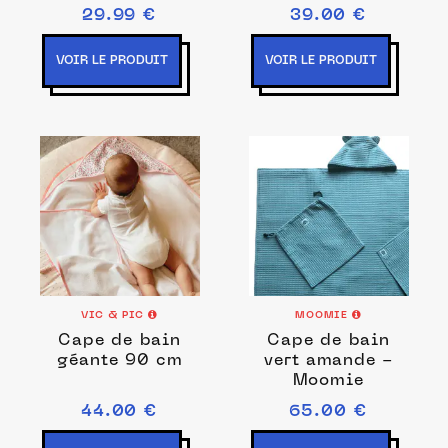
Serviette de
29.99 €
39.00 €
bain brodé et
personnalisé
VOIR LE PRODUIT
VOIR LE PRODUIT
prénom bébé,
Serviette en
coton
VIC & PIC
MOOMIE
Cape de bain
Cape de bain
géante 90 cm
vert amande -
Moomie
44.00 €
65.00 €