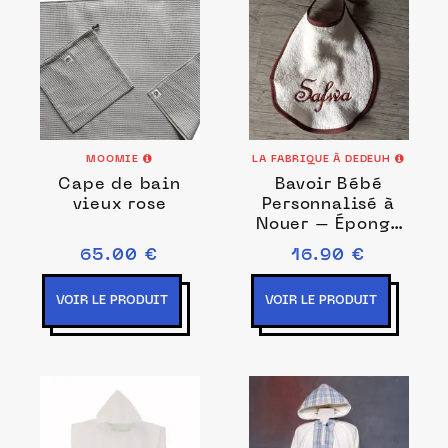
MOOMIE
LA FABRIQUE À DEDEUH
Cape de bain
Bavoir Bébé
vieux rose
Personnalisé à
Nouer – Éponge
Oeko-Tex –
65.00 €
16.90 €
Couleurs et
Broderie au
VOIR LE PRODUIT
VOIR LE PRODUIT
Choix