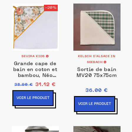
-20%
SEVIRA KIDS
KELSCH D’ALSACE IN
SEEBACH
Grande cape de
bain en coton et
Sortie de bain
bambou, Néo
MV20 75x75cm
Vintage
31.12 €
38.90 €
36.00 €
VOIR LE PRODUIT
VOIR LE PRODUIT