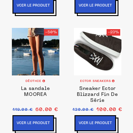
VOIR LE PRODUIT
VOIR LE PRODUIT
-50%
-23%
DÉOTHIE
ECTOR SNEAKERS
La sandale
Sneaker Ector
MOOREA
Blizzard Fin De
Série
60.00 €
100.00 €
119.00 €
130.00 €
VOIR LE PRODUIT
VOIR LE PRODUIT