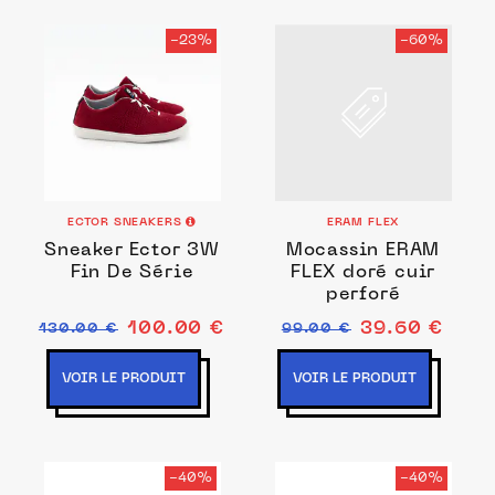
-23%
-60%
ECTOR SNEAKERS
ERAM FLEX
Sneaker Ector 3W
Mocassin ERAM
Fin De Série
FLEX doré cuir
perforé
100.00 €
39.60 €
130.00 €
99.00 €
VOIR LE PRODUIT
VOIR LE PRODUIT
-40%
-40%