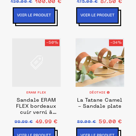
100.00 €
87.50 €
130.00 €
175.00 €
VOIR LE PRODUIT
VOIR LE PRODUIT
-50%
-34%
ERAM FLEX
DÉOTHIE
Sandale ERAM
La Tatane Camel
FLEX bordeaux
- Sandale plate
cuir verni à
talon
49.99 €
59.00 €
99.99 €
89.00 €
VOIR LE PRODUIT
VOIR LE PRODUIT