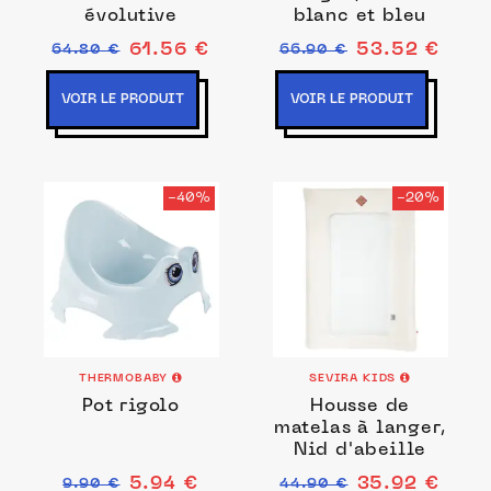
évolutive
blanc et bleu
61.56 €
53.52 €
64.80 €
66.90 €
VOIR LE PRODUIT
VOIR LE PRODUIT
-40%
-20%
THERMOBABY
SEVIRA KIDS
Pot rigolo
Housse de
matelas à langer,
Nid d'abeille
5.94 €
35.92 €
9.90 €
44.90 €