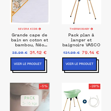
SEVIRA KIDS
THERMOBABY
Grande cape de
Pack plan à
bain en coton et
langer et
bambou, Néo
baignoire VASCO
Vintage
31.12 €
79.14 €
38.90 €
131.90 €
VOIR LE PRODUIT
VOIR LE PRODUIT
-5%
-20%