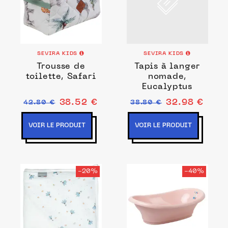
SEVIRA KIDS
SEVIRA KIDS
Trousse de
Tapis à langer
toilette, Safari
nomade,
Eucalyptus
38.52 €
32.98 €
42.80 €
38.80 €
VOIR LE PRODUIT
VOIR LE PRODUIT
-20%
-40%