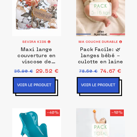
SEVIRA KIDS
MA COUCHE DURABLE
Maxi lange
Pack Facile: 🌿
couverture en
langes bébé -
viscose de
culotte en laine
bambou, Neo
29.52 €
74.67 €
36.90 €
78.60 €
Vintage
VOIR LE PRODUIT
VOIR LE PRODUIT
-40%
-10%