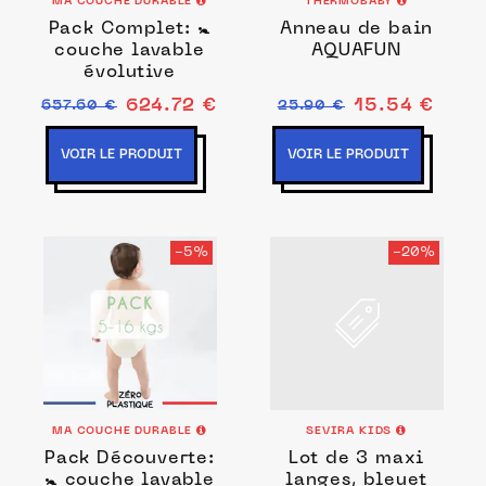
MA COUCHE DURABLE
THERMOBABY
Pack Complet: 🚼
Anneau de bain
couche lavable
AQUAFUN
évolutive
624.72 €
15.54 €
657.60 €
25.90 €
VOIR LE PRODUIT
VOIR LE PRODUIT
-5%
-20%
MA COUCHE DURABLE
SEVIRA KIDS
Pack Découverte:
Lot de 3 maxi
🚼 couche lavable
langes, bleuet