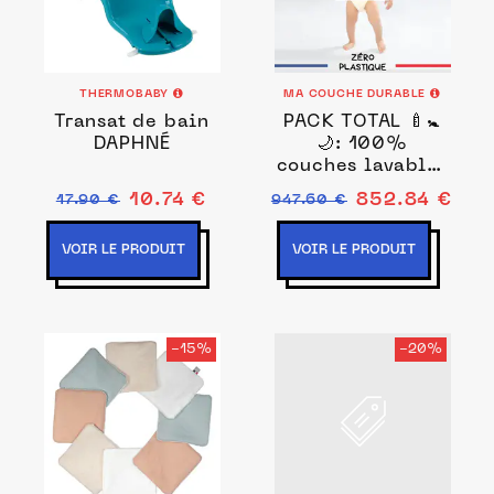
THERMOBABY
MA COUCHE DURABLE
Transat de bain
PACK TOTAL 🍼🚼
DAPHNÉ
🌙: 100%
couches lavables
naturelles
10.74 €
852.84 €
17.90 €
947.60 €
VOIR LE PRODUIT
VOIR LE PRODUIT
-15%
-20%