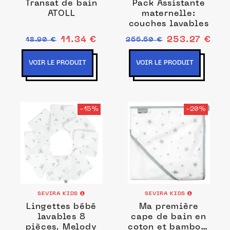
Transat de bain
Pack Assistante
ATOLL
maternelle:
couches lavables
11.34 €
253.27 €
18.90 €
266.60 €
VOIR LE PRODUIT
VOIR LE PRODUIT
-15%
-20%
SEVIRA KIDS
SEVIRA KIDS
Lingettes bébé
Ma première
lavables 8
cape de bain en
pièces, Melody
coton et bambou,