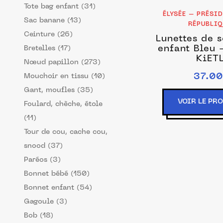
Tote bag enfant (31)
ÉLYSÉE – PRÉSI
Sac banane (13)
RÉPUBLI
Ceinture (26)
Lunettes de s
enfant Bleu 
Bretelles (17)
KiET
Nœud papillon (273)
37.00
Mouchoir en tissu (10)
Gant, moufles (35)
VOIR LE PR
Foulard, chèche, étole
(11)
Tour de cou, cache cou,
snood (37)
Paréos (3)
Bonnet bébé (150)
Bonnet enfant (54)
Gagoule (3)
Bob (18)