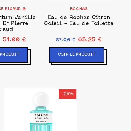
RRE RICAUD
ROCHAS
rfum Vanille
Eau de Rochas Citron
 Dr Pierre
Soleil - Eau de Toilette
caud
51.00 €
65.25 €
€
87.00 €
 PRODUIT
VOIR LE PRODUIT
-25%