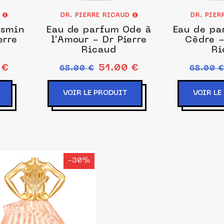
D
DR. PIERRE RICAUD
DR. PIE
asmin
Eau de parfum Ode à
Eau de pa
erre
l'Amour - Dr Pierre
Cèdre -
Ricaud
Ri
 €
51.00 €
68.00 €
68.00 
VOIR LE PRODUIT
VOIR LE
-30%