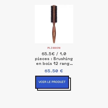
PLISSON
65.5€ / 1.0
pieces : Brushing
en bois 12 rangs
- Bois et Pur
65.50 €
Sanglier Brosses
rondes 1 pieces
VOIR LE PRODUIT
unisex