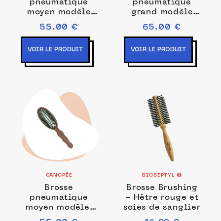
pneumatique
pneumatique
moyen modèle
grand modèle
100% poils de
100% soies
55.00 €
65.00 €
sanglier
blanches
VOIR LE PRODUIT
VOIR LE PRODUIT
CANOPÉE
BIOSEPTYL
Brosse
Brosse Brushing
pneumatique
- Hêtre rouge et
moyen modèle,
soies de sanglier
sanglier et