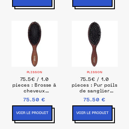
PLISSON
PLISSON
75.5€ / 1.0
75.5€ / 1.0
pieces : Brosse à
pieces : Pur poils
cheveux
de sanglier
pneumatique
Brosses plates 1
75.50 €
75.50 €
grand modèle -
pieces unisex
Bois et Pur
VOIR LE PRODUIT
VOIR LE PRODUIT
Sanglier Brosses
plates 1 pieces
unisex