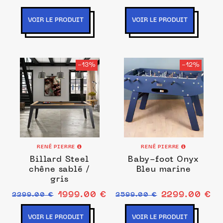
VOIR LE PRODUIT
VOIR LE PRODUIT
-13%
-12%
RENÉ PIERRE
RENÉ PIERRE
Billard Steel
Baby-foot Onyx
chêne sablé /
Bleu marine
gris
1999.00 €
2299.00 €
2299.00 €
2599.00 €
VOIR LE PRODUIT
VOIR LE PRODUIT