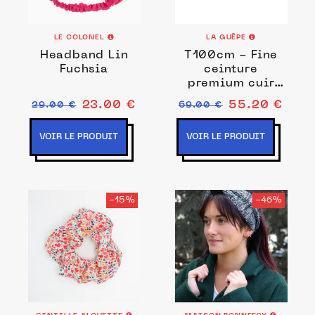
LE COLONEL
LA GUÊPE
Headband Lin
T100cm - Fine
Fuchsia
ceinture
premium cuir
chic noir, boucle
23.00 €
55.20 €
29.00 €
69.00 €
féminine,
VOIR LE PRODUIT
VOIR LE PRODUIT
-15%
-46%