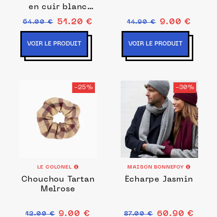
en cuir blanc
7022
51.20 €
9.00 €
64.00 €
14.90 €
VOIR LE PRODUIT
VOIR LE PRODUIT
-25%
-30%
LE COLONEL
MAISON BONNEFOY
Chouchou Tartan
Écharpe Jasmin
Melrose
9.00 €
60.90 €
12.00 €
87.00 €