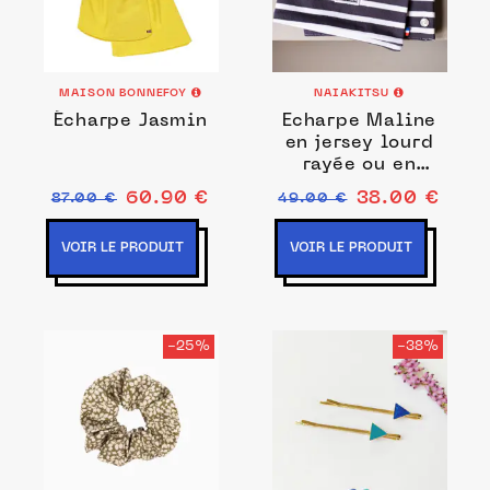
MAISON BONNEFOY
NAIAKITSU
Écharpe Jasmin
Echarpe Maline
en jersey lourd
rayée ou en
Jersey léger Uni
60.90 €
38.00 €
87.00 €
49.00 €
VOIR LE PRODUIT
VOIR LE PRODUIT
-25%
-38%