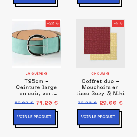
-20%
-9%
LA GUÊPE
CHOUM
T95cm -
Coffret duo -
Ceinture large
Mouchoirs en
en cuir, vert
tissu Suzy & Niki
menthe à l'eau,
71.20 €
29.00 €
89.00 €
32.00 €
boucle arrondie
VOIR LE PRODUIT
VOIR LE PRODUIT