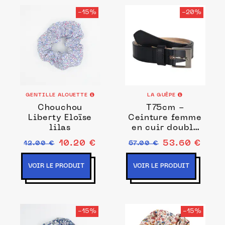
-15%
-20%
GENTILLE ALOUETTE
LA GUÊPE
Chouchou
T75cm -
Liberty Eloïse
Ceinture femme
lilas
en cuir doublé
bleu nuit 5060
10.20 €
53.60 €
12.00 €
67.00 €
VOIR LE PRODUIT
VOIR LE PRODUIT
-15%
-15%