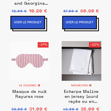
and Georgina
bleu
10.20 €
60.90 €
12.00 €
87.00 €
VOIR LE PRODUIT
VOIR LE PRODUIT
-21%
-22%
LE COLONEL
NAIAKITSU
Masque de nuit
Echarpe Maline
Rayures rose
en jersey lourd
rayée ou en
Jersey léger Uni
31.00 €
38.00 €
39.00 €
49.00 €