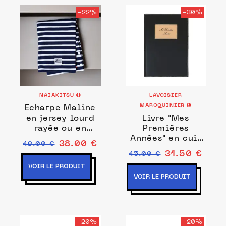
-22%
-30%
NAIAKITSU
LAVOISIER
MAROQUINIER
Echarpe Maline
en jersey lourd
Livre "Mes
rayée ou en
Premières
Jersey léger Uni
Années" en cuir
38.00 €
49.00 €
noir ou rouge
31.50 €
45.00 €
VOIR LE PRODUIT
VOIR LE PRODUIT
-20%
-20%