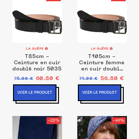
LA GUÊPE
LA GUÊPE
T85cm -
T105cm -
Ceinture en cuir
Ceinture femme
doublé noir 5035
en cuir doublé
noir 5057
60.80 €
56.80 €
76.00 €
71.00 €
VOIR LE PRODUIT
VOIR LE PRODUIT
-22%
-46%