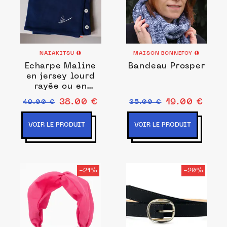
NAIAKITSU
MAISON BONNEFOY
Echarpe Maline
Bandeau Prosper
en jersey lourd
rayée ou en
Jersey léger Uni
38.00 €
19.00 €
49.00 €
35.00 €
VOIR LE PRODUIT
VOIR LE PRODUIT
-21%
-20%