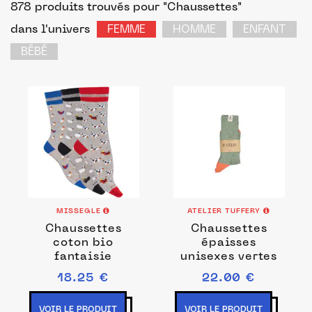
878 produits trouvés pour "Chaussettes"
dans l'univers
FEMME
HOMME
ENFANT
BÉBÉ
MISSEGLE
ATELIER TUFFERY
Chaussettes
Chaussettes
coton bio
épaisses
fantaisie
unisexes vertes
18.25 €
22.00 €
VOIR LE PRODUIT
VOIR LE PRODUIT