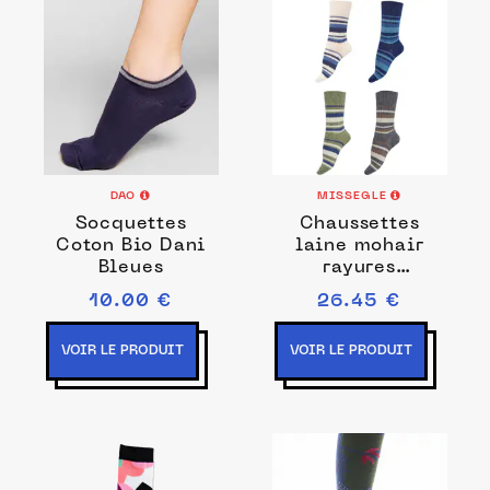
DAO
MISSEGLE
Socquettes
Chaussettes
Coton Bio Dani
laine mohair
Bleues
rayures
multicolores
10.00 €
26.45 €
VOIR LE PRODUIT
VOIR LE PRODUIT