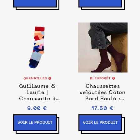
QUANAILLES
BLEUFORÊT
Guillaume &
Chaussettes
Laurie |
veloutées Coton
Chaussette à
Bord Roulé :
l'unité Abstract
Coloris - Prune
9.00 €
17.50 €
bleu
VOIR LE PRODUIT
VOIR LE PRODUIT