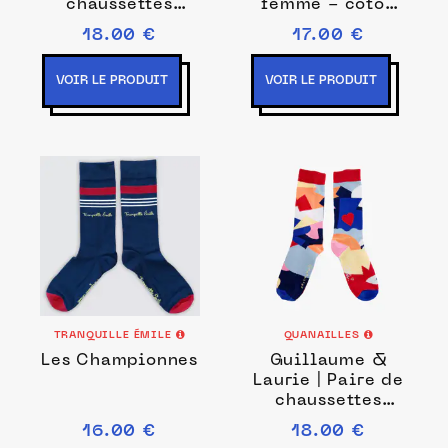
chaussettes
femme - coton
dépareillées On
marine
18.00 €
17.00 €
Fire Rose &
Fuchsia
VOIR LE PRODUIT
VOIR LE PRODUIT
TRANQUILLE ÉMILE
QUANAILLES
Les Championnes
Guillaume &
Laurie | Paire de
chaussettes
dépareillées
16.00 €
18.00 €
Abstract rouge et