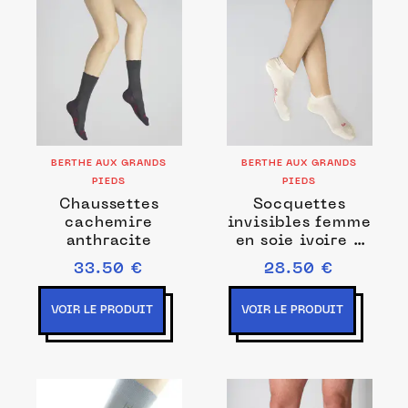
BERTHE AUX GRANDS
BERTHE AUX GRANDS
PIEDS
PIEDS
Chaussettes
Socquettes
cachemire
invisibles femme
anthracite
en soie ivoire -
Fabrication
33.50 €
28.50 €
française -
Berthe Aux
VOIR LE PRODUIT
VOIR LE PRODUIT
Grands Pieds