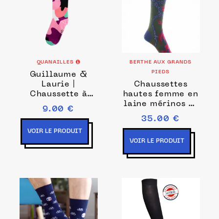
QUANAILLES
BERTHE AUX GRANDS
PIEDS
Guillaume &
Laurie |
Chaussettes
Chaussette à
hautes femme en
l'unité Abstract
laine mérinos et
9.00 €
noir
coton Le Paon
35.00 €
VOIR LE PRODUIT
VOIR LE PRODUIT