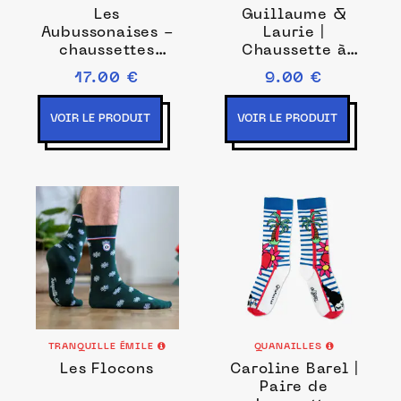
Les
Guillaume &
Aubussonaises -
Laurie |
chaussettes
Chaussette à
femme - coton
l'unité Abstract
17.00 €
9.00 €
noir
rouge
VOIR LE PRODUIT
VOIR LE PRODUIT
TRANQUILLE ÉMILE
QUANAILLES
Les Flocons
Caroline Barel |
Paire de