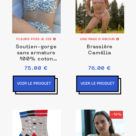
FLEURS POIS & CIE
UNE PAGE D'AMOUR
Soutien-gorge
Brassière
sans armature
Camélia
100% coton
made in France
75.00 €
76.00 €
VOIR LE PRODUIT
VOIR LE PRODUIT
-19%