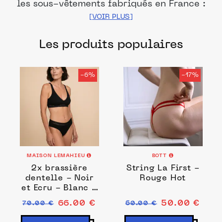
les sous-vêtements fabriqués en France :
culotte, slip, boxer, shorty, string,
soutien-gorge, nuisette, pyjama,
Les produits populaires
chaussettes, bas, etc.
-6%
-17%
MAISON LEMAHIEU
BOTT
2x brassière
String La First -
dentelle - Noir
Rouge Hot
et Ecru - Blanc -
Femme
66.00 €
50.00 €
70.00 €
60.00 €