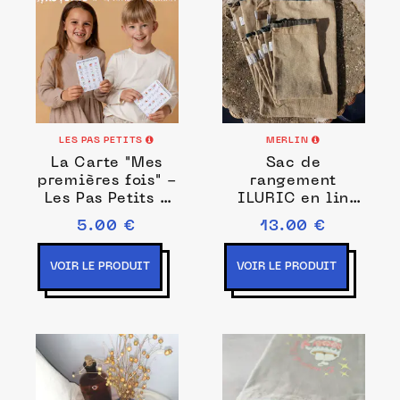
LES PAS PETITS
MERLIN
La Carte "Mes
Sac de
premières fois" -
rangement
Les Pas Petits x
ILURIC en lin
Pomelo Creation
brut Bleu canard
5.00 €
13.00 €
20 x 30 cm
VOIR LE PRODUIT
VOIR LE PRODUIT