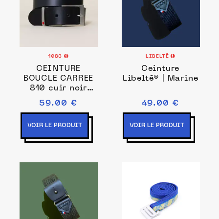
1083
LIBELTÉ
CEINTURE
Ceinture
BOUCLE CARREE
Libelté® | Marine
810 cuir noir
Unisexe
59.00 €
49.00 €
VOIR LE PRODUIT
VOIR LE PRODUIT