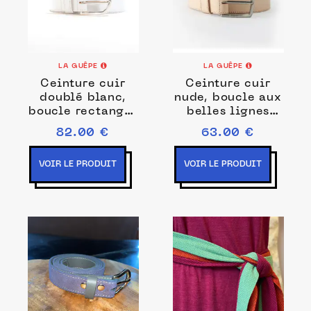
LA GUÊPE
LA GUÊPE
Ceinture cuir
Ceinture cuir
doublé blanc,
nude, boucle aux
boucle rectangle
belles lignes
acier poli 5029
courbes - 8065
82.00 €
63.00 €
VOIR LE PRODUIT
VOIR LE PRODUIT