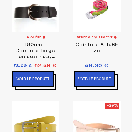
LA GUÊPE
REDEEM EQUIPMENT
T80cm -
Ceinture AlluRE
Ceinture large
2c
en cuir noir,
boucle arrondie
62.40 €
40.00 €
78.00 €
couleur argent
VOIR LE PRODUIT
VOIR LE PRODUIT
-20%