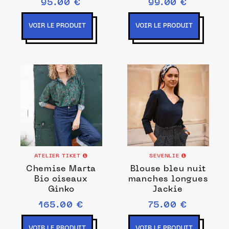
95.00 €
99.00 €
VOIR LE PRODUIT
VOIR LE PRODUIT
ATELIER TIKET
SEVENLIE
Chemise Marta
Blouse bleu nuit
Bio oiseaux
manches longues
Ginko
Jackie
165.00 €
75.00 €
VOIR LE PRODUIT
VOIR LE PRODUIT