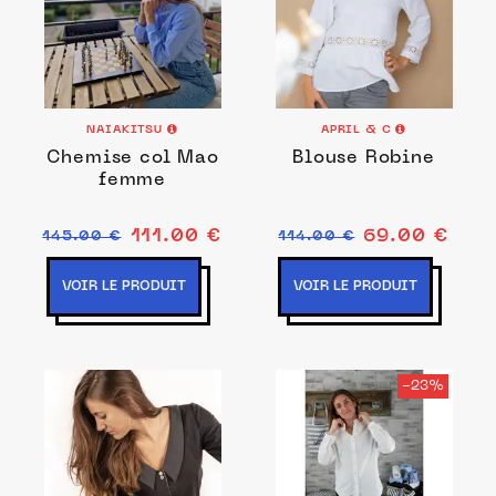
NAIAKITSU
APRIL & C
Chemise col Mao
Blouse Robine
femme
111.00 €
69.00 €
145.00 €
114.00 €
VOIR LE PRODUIT
VOIR LE PRODUIT
-23%