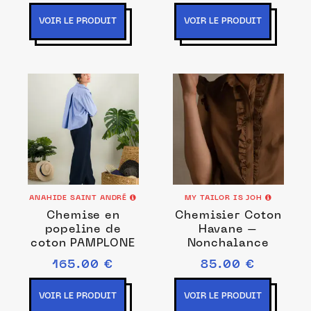
VOIR LE PRODUIT
VOIR LE PRODUIT
ANAHIDE SAINT ANDRÉ
MY TAILOR IS JOH
Chemise en
Chemisier Coton
popeline de
Havane –
coton PAMPLONE
Nonchalance
165.00 €
85.00 €
VOIR LE PRODUIT
VOIR LE PRODUIT