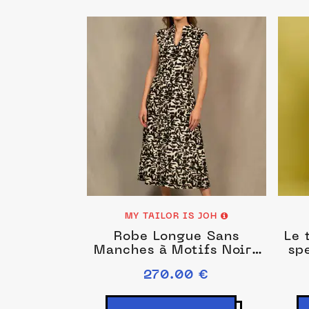
MY TAILOR IS JOH
Robe Longue Sans
Le 
Manches à Motifs Noirs
sp
et Blancs – Allure
270.00 €