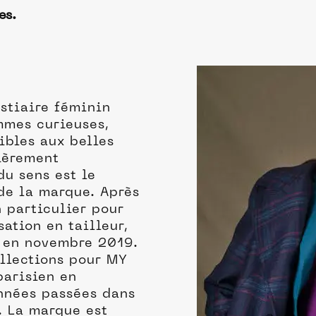
es.
stiaire féminin
mmes curieuses,
ibles aux belles
ièrement
du sens est le
 de la marque. Après
n particulier pour
sation en tailleur,
 en novembre 2019.
ollections pour MY
parisien en
nnées passées dans
. La marque est