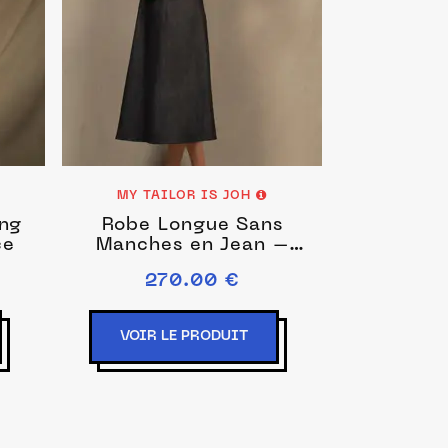
MY TAILOR IS JOH
ng
Robe Longue Sans
ce
Manches en Jean –
Allure
270.00 €
VOIR LE PRODUIT