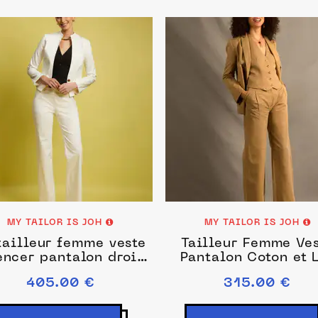
MY TAILOR IS JOH
MY TAILOR IS JOH
tailleur femme veste
Tailleur Femme Veste
encer pantalon droit
Pantalon Coton et 
blanc Sœur
Sable – Illusion
405.00 €
315.00 €