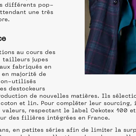
ns différents pop-
attendant une très
pre.
ce
tions au cours des
 tailleurs jupes
eaux fabriqués en
 en majorité de
non-utilisés
es destockeurs
roduction de nouvelles matières. Ils sélect
, coton et lin. Pour compléter leur sourcing,
 valeurs, respectant le label Oekotex 100 e
our des filières intégrées en France.
ans, en petites séries afin de limiter la su