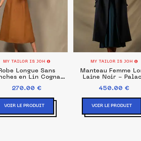
MY TAILOR IS JOH
MY TAILOR IS JOH
Robe Longue Sans
Manteau Femme Lo
nches en Lin Cognac
Laine Noir - Pala
– Allure
270.00 €
450.00 €
VOIR LE PRODUIT
VOIR LE PRODUIT