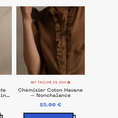
MY TAILOR IS JOH
Chemisier Coton Havane
Lin
– Nonchalance
85.00 €