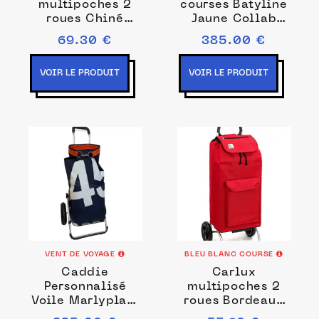
multipoches 2
courses Batyline
roues Chiné
Jaune Collab
Canard
Fermob x Vent de
69.30 €
385.00 €
Voyage
VOIR LE PRODUIT
VOIR LE PRODUIT
VENT DE VOYAGE
BLEU BLANC COURSE
Caddie
Carlux
Personnalisé
multipoches 2
Voile Marlyplast
roues Bordeaux
Bleu Marine n°45
Uni