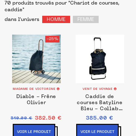
70 produits trouvés pour "Chariot de courses,
caddie"
dans l'univers
HOMME
FEMME
-25%
MADAME DE VICTORINE
VENT DE VOYAGE
Diable - Frêne
Caddie de
Olivier
courses Batyline
Bleu - Collab
Fermob x Vent de
382.50 €
385.00 €
510.00 €
Voyage
VOIR LE PRODUIT
VOIR LE PRODUIT