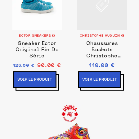
ECTOR SNEAKERS
CHRISTOPHE AUGUIN
Sneaker Ector
Chaussures
Original Fin De
Baskets
Série
Christophe
Auguin - Bleu -
90.00 €
119.90 €
125.00 €
ARMATEUR
Baskets Nubuck
VOIR LE PRODUIT
VOIR LE PRODUIT
HOMME