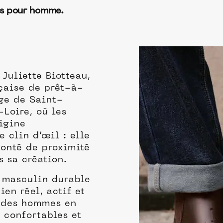
es pour homme.
Juliette Biotteau,
çaise de prêt-à-
age de Saint-
Loire, où les
rigine
 clin d’œil : elle
lonté de proximité
s sa création.
e masculin durable
ien réel, actif et
à des hommes en
 confortables et