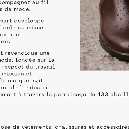
compagner au fil
ts de mode.
mart développe
fidèle au même
obres et
rer.
t revendique une
ode, fondée sur la
e respect du travail
à mission et
 la marque agit
act de l’industrie
tamment à travers le parrainage de 100 abe
ose de vêtements, chaussures et accessoire