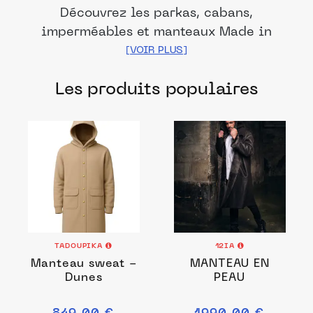
Découvrez les parkas, cabans,
imperméables et manteaux Made in
France de nos marques et distributeurs
partenaires pour homme. Des produits
Les produits populaires
fabriqués dans les meilleurs ateliers et
manufactures français pour chacune de
vos envies.
TADOUPIKA
12IA
Manteau sweat -
MANTEAU EN
Dunes
PEAU