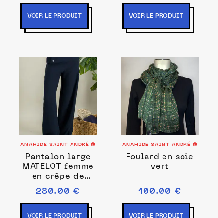
VOIR LE PRODUIT
VOIR LE PRODUIT
ANAHIDE SAINT ANDRÉ
ANAHIDE SAINT ANDRÉ
Pantalon large
Foulard en soie
MATELOT femme
vert
en crêpe de
viscose fluide
280.00 €
100.00 €
taille haute
VOIR LE PRODUIT
VOIR LE PRODUIT