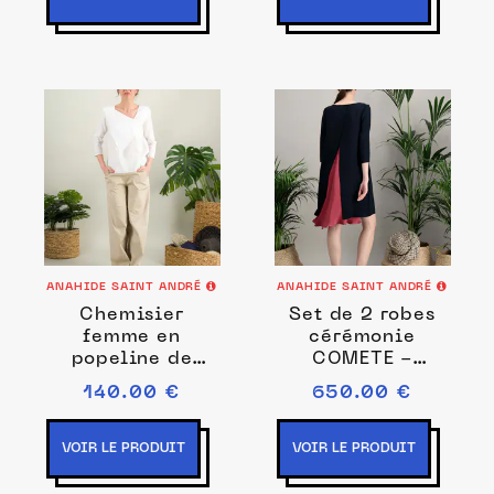
ANAHIDE SAINT ANDRÉ
ANAHIDE SAINT ANDRÉ
Chemisier
Set de 2 robes
femme en
cérémonie
popeline de
COMETE -
coton MON
AURORE en crêpe
140.00 €
650.00 €
COEUR
marine et soie
rose
VOIR LE PRODUIT
VOIR LE PRODUIT