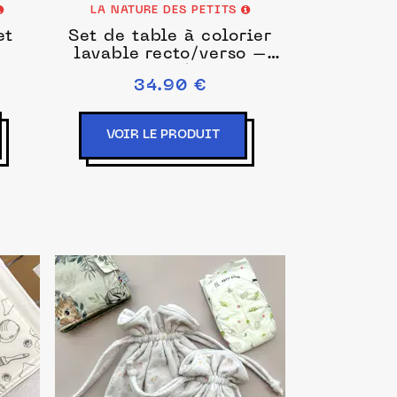
LA NATURE DES PETITS
et
Set de table à colorier
lavable recto/verso –
Abécédaire/Chiffres
34.90 €
VOIR LE PRODUIT