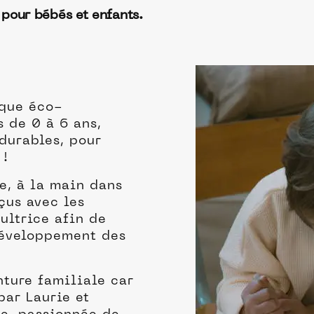
 pour bébés et enfants.
rque éco-
s de 0 à 6 ans,
 durables, pour
 !
e, à la main dans
nçus avec les
ultrice afin de
développement des
nture familiale car
par Laurie et