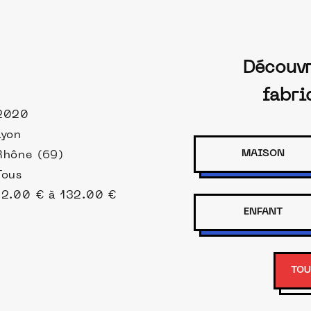
Découvr
fabri
2020
Lyon
MAISON
Rhône (69)
Tous
12.00 € à 132.00 €
ENFANT
TOU