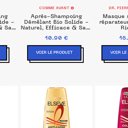
COMME AVANT
DR. PIE
ing
Après-Shampoing
Masque s
ide -
Démêlant Bio Solide -
réparateur
 & Sans
Naturel, Efficace & Sans
Ri
sans
Silicone - Figue & Lait
10.90 €
16
de Coco
VOIR LE PRODUIT
VOIR LE