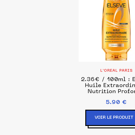
L'OREAL PARIS
2.36€ / 100ml : 
Huile Extraordi
Nutrition Prof
Après-shampoin
5.90 €
ml unisex
VOIR LE PRODUIT