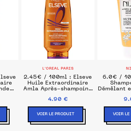
L'OREAL PARIS
N
Elseve
2.45€ / 100ml : Elseve
6.0€ / 10
naire
Huile Extraordinaire
Shampo
onde
Amla Après-shampoing
Démêlant e
g 250
200 ml unisex
Après-sh
4.90 €
9.
ml 
VOIR LE PRODUIT
VOIR LE