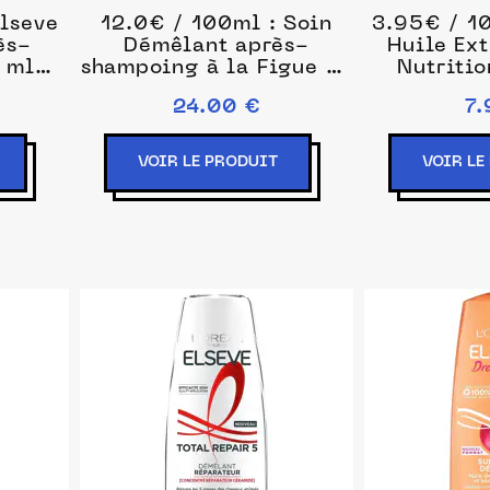
Elseve
12.0€ / 100ml : Soin
3.95€ / 10
ès-
Démêlant après-
Huile Ext
 ml
shampoing à la Figue de
Nutritio
Barbarie Après-
Après-sh
24.00 €
7.
shampoing 200 ml
ml 
unisex
VOIR LE PRODUIT
VOIR LE