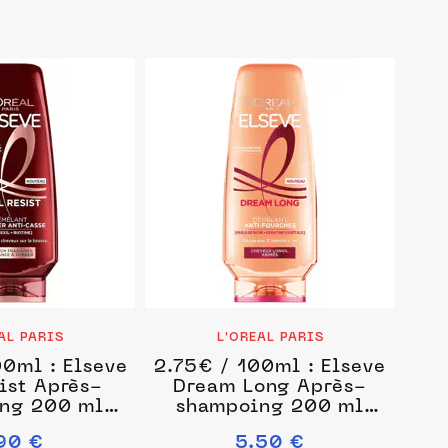
AL PARIS
L'OREAL PARIS
0ml : Elseve
2.75€ / 100ml : Elseve
ist Après-
Dream Long Après-
ng 200 ml
shampoing 200 ml
isex
unisex
90 €
5.50 €