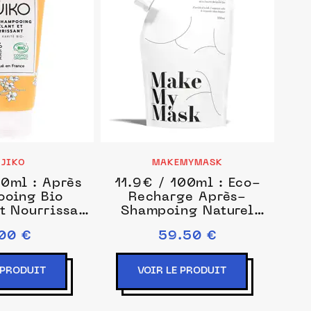
IJIKO
MAKEMYMASK
0ml : Après
11.9€ / 100ml : Eco-
oing Bio
Recharge Après-
t Nourrissant
Shampoing Naturel
ampoing 150
Après-shampoing 500
00 €
59.50 €
unisex
ml unisex
 PRODUIT
VOIR LE PRODUIT