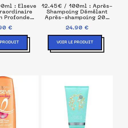
0ml : Elseve
12.45€ / 100ml : Après-
raordinaire
Shampoing Démêlant
n Profonde
Après-shampoing 200
ampoing 200
ml unisex
90 €
24.90 €
unisex
 PRODUIT
VOIR LE PRODUIT