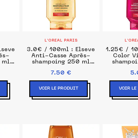
L'OREAL PARIS
L'ORE
lseve
3.0€ / 100ml : Elseve
1.25€ / 10
rès-
Anti-Casse Après-
Color V
 ml
shampoing 250 ml
shampoi
unisex
un
7.50 €
5.
VOIR LE PRODUIT
VOIR LE