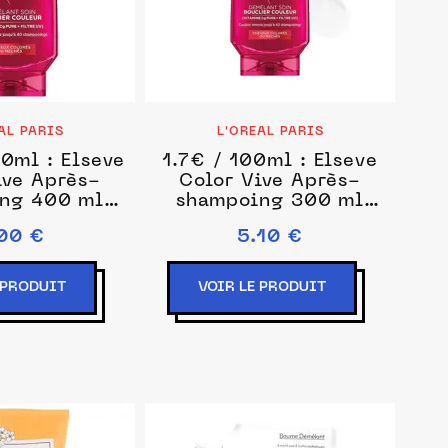
AL PARIS
L'OREAL PARIS
0ml : Elseve
1.7€ / 100ml : Elseve
ive Après-
Color Vive Après-
ng 400 ml
shampoing 300 ml
isex
unisex
00 €
5.10 €
 PRODUIT
VOIR LE PRODUIT