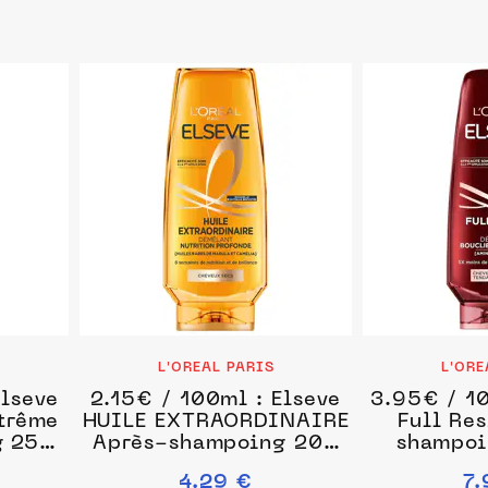
L'OREAL PARIS
L'ORE
Elseve
2.15€ / 100ml : Elseve
3.95€ / 10
xtrême
HUILE EXTRAORDINAIRE
Full Res
g 250
Après-shampoing 200
shampoi
ml unisex
un
4.29 €
7.