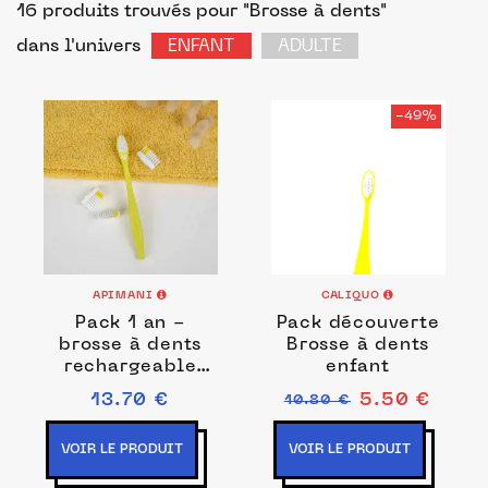
16 produits trouvés pour "Brosse à dents"
dans l'univers
ENFANT
ADULTE
-49%
APIMANI
CALIQUO
Pack 1 an -
Pack découverte
brosse à dents
Brosse à dents
rechargeable
enfant
pour enfant -
13.70 €
5.50 €
10.80 €
100%
bioplastique
VOIR LE PRODUIT
VOIR LE PRODUIT