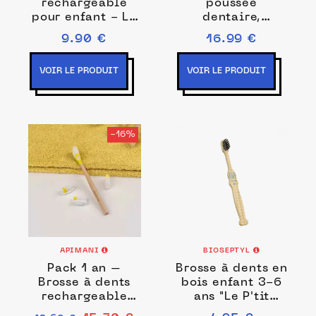
rechargeable
poussée
pour enfant - La
dentaire,
mini Maline
bioseptyl
9.90 €
16.99 €
VOIR LE PRODUIT
VOIR LE PRODUIT
-16%
APIMANI
BIOSEPTYL
Pack 1 an –
Brosse à dents en
Brosse à dents
bois enfant 3-6
rechargeable
ans "Le P'tit
pour enfant - La
Dubois"