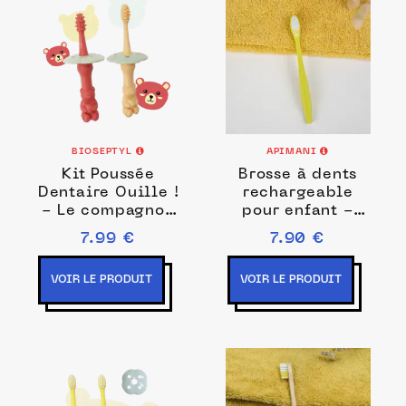
BIOSEPTYL
APIMANI
Kit Poussée
Brosse à dents
Dentaire Ouille !
rechargeable
- Le compagnon
pour enfant -
idéal pour
100%
7.99 €
7.90 €
soulager les
bioplastique
VOIR LE PRODUIT
VOIR LE PRODUIT