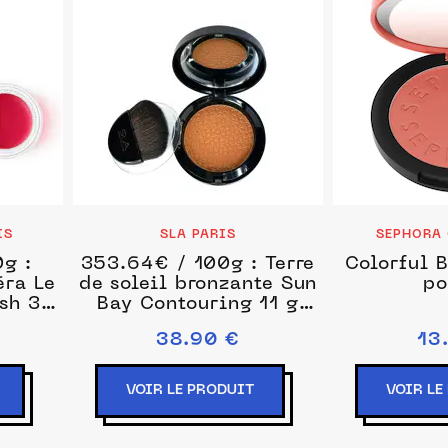
IS
SLA PARIS
SEPHORA
g :
353.64€ / 100g : Terre
Colorful B
éra Le
de soleil bronzante Sun
po
sh 3 g
Bay Contouring 11 g
Marron clair unisex
38.90 €
13
VOIR LE PRODUIT
VOIR LE