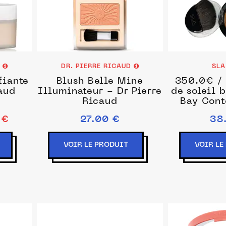
D
DR. PIERRE RICAUD
SLA
fiante
Blush Belle Mine
350.0€ / 
aud
Illuminateur - Dr Pierre
de soleil 
Ricaud
Bay Cont
Marron c
 €
27.00 €
38
VOIR LE PRODUIT
VOIR LE