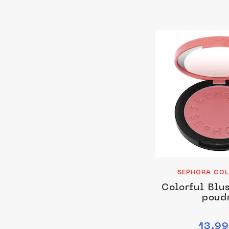
SEPHORA COL
Colorful Blu
poud
13.99