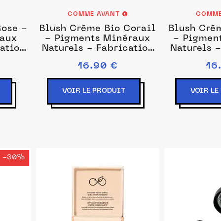
COMME AVANT
COMME
Rose -
Blush Crème Bio Corail
Blush Crè
raux
- Pigments Minéraux
- Pigmen
ation
Naturels - Fabrication
Naturels -
Française
Fra
16.90 €
16
VOIR LE PRODUIT
VOIR LE
-30%