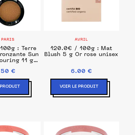
 PARIS
AVRIL
100g : Terre
120.0€ / 100g : Mat
bronzante Sun
Blush 5 g Or rose unisex
ouring 11 g
lair unisex
.50 €
6.00 €
 PRODUIT
VOIR LE PRODUIT