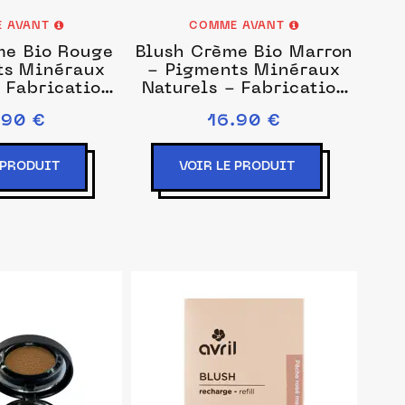
 AVANT
COMME AVANT
me Bio Rouge
Blush Crème Bio Marron
ts Minéraux
- Pigments Minéraux
 Fabrication
Naturels - Fabrication
nçaise
Française
.90 €
16.90 €
 PRODUIT
VOIR LE PRODUIT