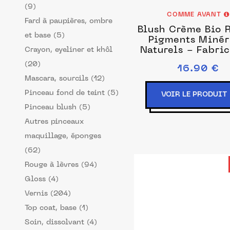
(9)
COMME AVANT
Fard à paupières, ombre
Blush Crème Bio 
et base (5)
Pigments Miné
Naturels - Fabric
Crayon, eyeliner et khôl
Française
(20)
16.90 €
Mascara, sourcils (12)
Pinceau fond de teint (5)
VOIR LE PRODUIT
Pinceau blush (5)
Autres pinceaux
maquillage, éponges
(62)
Rouge à lèvres (94)
Gloss (4)
Vernis (204)
Top coat, base (1)
Soin, dissolvant (4)