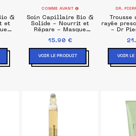
COMME AVANT
DR. PIE
Bio &
Soin Capillaire Bio &
Trousse 
t et
Solide - Nourrit et
rayée presc
que
Répare - Masque
- Dr Pie
le de
Cheveux à l'Huile de
15.90 €
21
ans
Prune - Pêche & Vanille
VOIR LE PRODUIT
VOIR LE