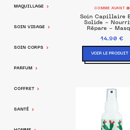
MAQUILLAGE
COMME AVANT
Soin Capillaire 
Solide - Nourri
SOIN VISAGE
Répare - Mas
Cheveux à l'Hui
14.90 €
Prune - Brut s
parfum
SOIN CORPS
VOIR LE PRODUIT
PARFUM
COFFRET
SANTÉ