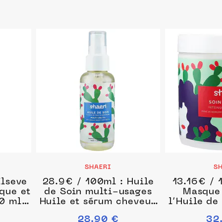
SHAERI
S
Elseve
28.9€ / 100ml : Huile
13.16€ / 
que et
de Soin multi-usages
Masque 
0 ml
Huile et sérum cheveux
l’Huile de
100 ml unisex
de Barbar
28.90 €
32
cure che