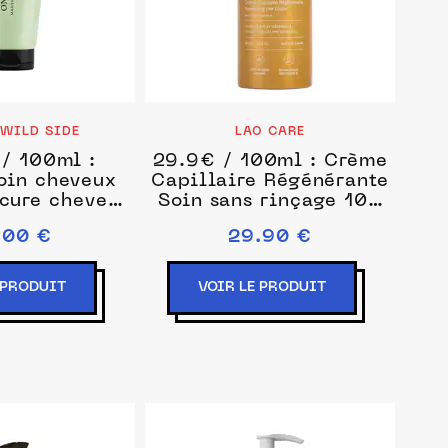
 WILD SIDE
LAO CARE
/ 100ml :
29.9€ / 100ml : Crème
oin cheveux
Capillaire Régénérante
cure cheveux
Soin sans rinçage 100
l female
ml unisex
.00 €
29.90 €
 PRODUIT
VOIR LE PRODUIT