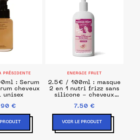
A PRÉSIDENTE
ENERGIE FRUIT
00ml : Serum
2.5€ / 100ml : masque
érum cheveux
2 en 1 nutri frizz sans
 unisex
silicone - cheveux
frises a crepus - beurre
.90 €
7.50 €
de cacao bio et poudre
de cacao Masque et
cure cheveux 300 ml
 PRODUIT
VOIR LE PRODUIT
unisex