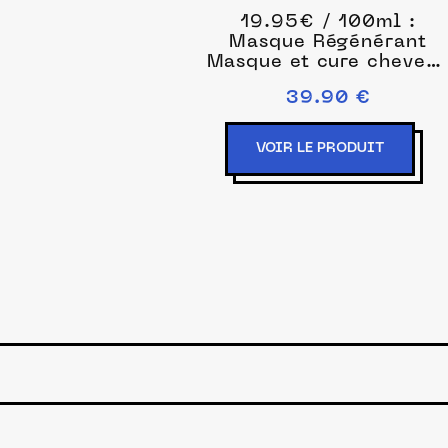
19.95€ / 100ml :
Masque Régénérant
Masque et cure cheveu
200 ml unisex
39.90 €
VOIR LE PRODUIT