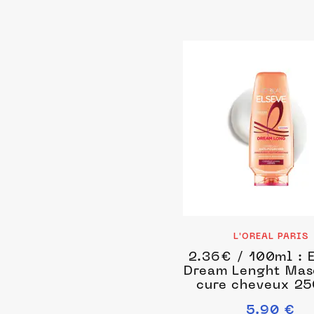
L'OREAL PARIS
2.36€ / 100ml : 
Dream Lenght Mas
cure cheveux 25
unisex
5.90 €