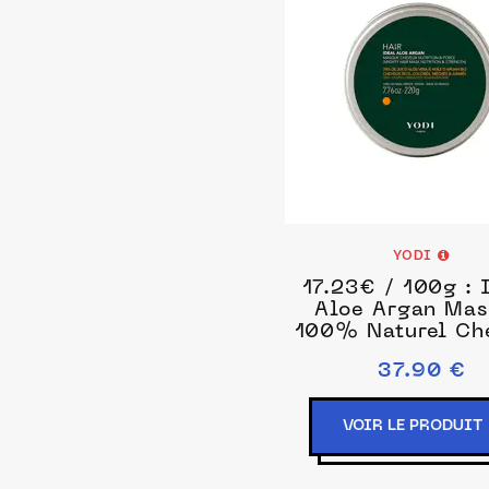
YODI
17.23€ / 100g : 
Aloe Argan Ma
100% Naturel Ch
Masque et cure c
37.90 €
220 g unise
VOIR LE PRODUIT