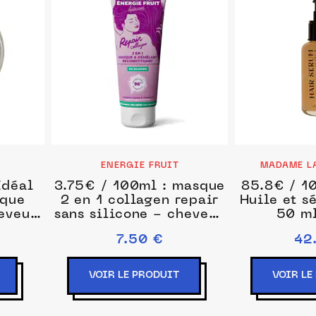
ENERGIE FRUIT
MADAME L
Idéal
3.75€ / 100ml : masque
85.8€ / 1
sque
2 en 1 collagen repair
Huile et s
eveux
sans silicone - cheveux
50 ml
heveux
tres abimes - collagene
7.50 €
42
x
vegetal & vitamine b
Masque et cure cheveux
200 ml unisex
VOIR LE PRODUIT
VOIR LE