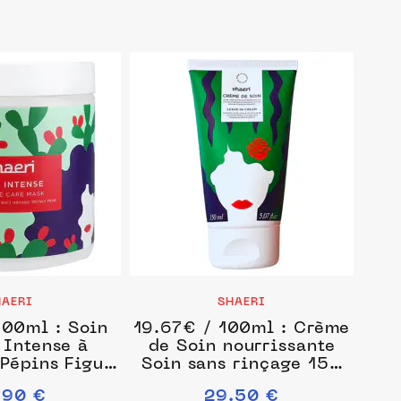
HAERI
SHAERI
100ml : Soin
19.67€ / 100ml : Crème
Intense à
de Soin nourrissante
 Pépins Figue
Soin sans rinçage 150
ie Masque et
ml unisex
.90 €
29.50 €
veux 250 ml