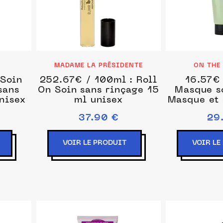
MADAME LA PRÉSIDENTE
ON THE
 Soin
252.67€ / 100ml : Roll
16.57€ 
sans
On Soin sans rinçage 15
Masque s
nisex
ml unisex
Masque et 
175 m
37.90 €
29
VOIR LE PRODUIT
VOIR LE