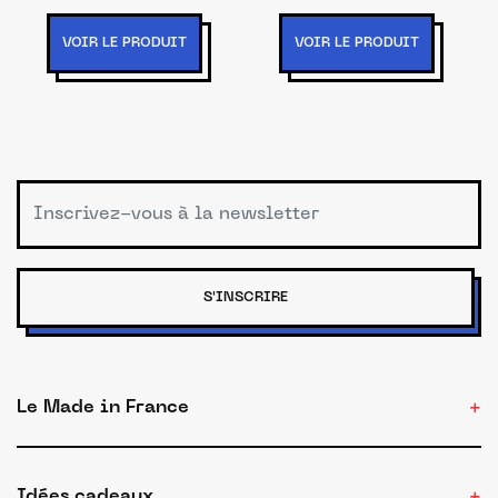
Iconiques
ml female
Grossesse et
VOIR LE PRODUIT
VOIR LE PRODUIT
post-partum 1
pieces female
S'INSCRIRE
Le Made in France
Idées cadeaux