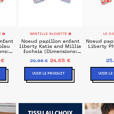
E
GENTILLE ALOUETTE
LE C
nfant
Noeud papillon enfant
Noeud pap
bleu
liberty Katie and Millie
Liberty P
ons:
fuchsia (Dimensions:
ans)
Enfant : 1 - 8 ans)
 €
24.65 €
25
29.00 €
VOIR LE PRODUIT
VOIR LE