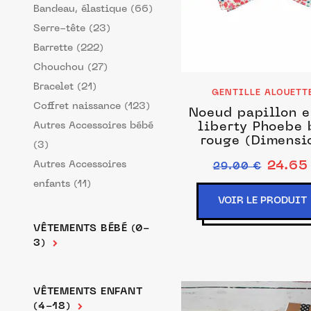
Bandeau, élastique (66)
Serre-tête (23)
Barrette (222)
Chouchou (27)
Bracelet (21)
GENTILLE ALOUETT
Coffret naissance (123)
Noeud papillon e
Autres Accessoires bébé
liberty Phoebe 
rouge (Dimensi
(3)
Enfant : 1 - 8 
Autres Accessoires
24.65
29.00 €
enfants (11)
VOIR LE PRODUIT
VÊTEMENTS BÉBÉ (0-
3)
VÊTEMENTS ENFANT
(4-18)