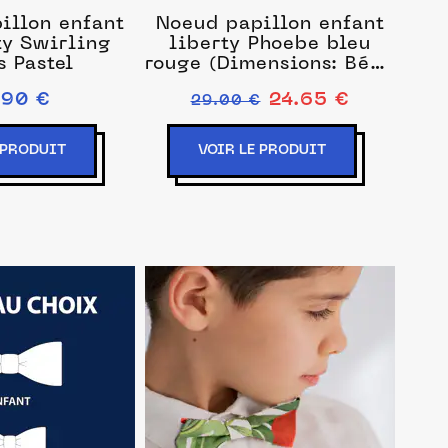
illon enfant
Noeud papillon enfant
ty Swirling
liberty Phoebe bleu
s Pastel
rouge (Dimensions: Bébé
: 0 - 1 ans)
.90 €
24.65 €
29.00 €
 PRODUIT
VOIR LE PRODUIT