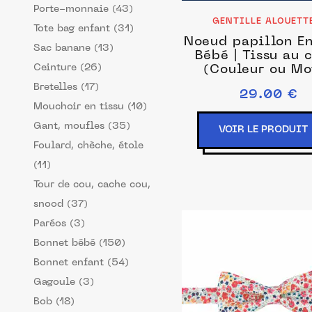
Porte-monnaie (43)
GENTILLE ALOUETT
Tote bag enfant (31)
Noeud papillon En
Sac banane (13)
Bébé | Tissu au 
Ceinture (26)
(Couleur ou Mo
Laine Vert ama
Bretelles (17)
29.00 €
Dimensions: Bébé 
Mouchoir en tissu (10)
ans)
Gant, moufles (35)
VOIR LE PRODUIT
Foulard, chèche, étole
(11)
Tour de cou, cache cou,
snood (37)
Paréos (3)
Bonnet bébé (150)
Bonnet enfant (54)
Gagoule (3)
Bob (18)