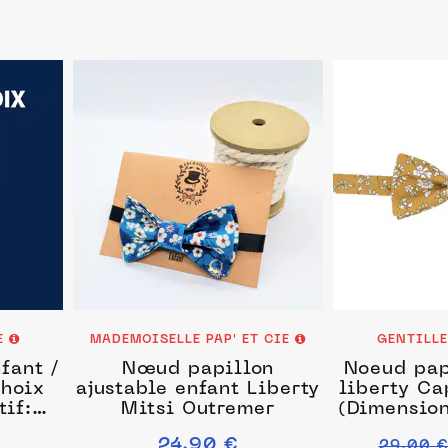
E
MADEMOISELLE PAP' ET CIE
GENTILL
fant /
Nœud papillon
Noeud pap
choix
ajustable enfant Liberty
liberty Ca
tif:
Mitsi Outremer
(Dimension
Millie
1
24.90 €
29.00 