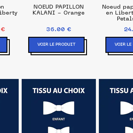
on
NOEUD PAPILLON
Noeud pap
iberty
KALANI - Orange
en Liber
Petal
 €
36.00 €
24
VOIR LE PRODUIT
VOIR LE