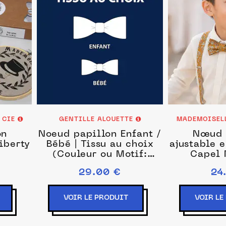
T CIE
GENTILLE ALOUETTE
MADEMOISELL
on
Noeud papillon Enfant /
Nœud 
iberty
Bébé | Tissu au choix
ajustable e
(Couleur ou Motif:
Capel 
Liberty phoebe chebika,
29.00 €
24
Dimensions: Bébé : 0 - 1
ans)
VOIR LE PRODUIT
VOIR LE