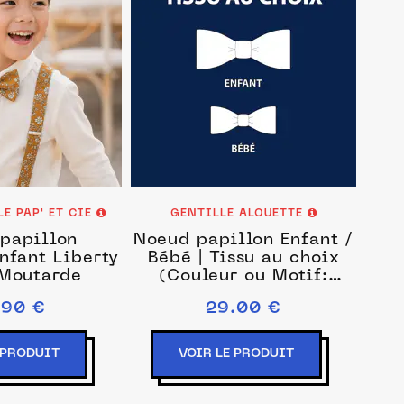
E PAP' ET CIE
GENTILLE ALOUETTE
papillon
Noeud papillon Enfant /
nfant Liberty
Bébé | Tissu au choix
Moutarde
(Couleur ou Motif:
Coton Cappuccino,
.90 €
29.00 €
Dimensions: Enfant : 1 -
8 ans)
 PRODUIT
VOIR LE PRODUIT