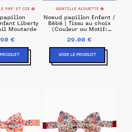
E PAP' ET CIE
GENTILLE ALOUETTE
papillon
Noeud papillon Enfant /
nfant Liberty
Bébé | Tissu au choix
ail Moutarde
(Couleur ou Motif:
Liberty phoebe rose,
.90 €
29.00 €
Dimensions: Bébé : 0 - 1
ans)
 PRODUIT
VOIR LE PRODUIT