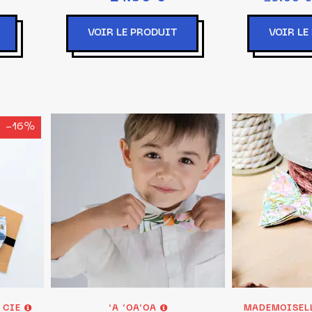
nsions:
ns)
VOIR LE PRODUIT
VOIR LE
-16%
T CIE
‘A ’OA’OA
MADEMOISELL