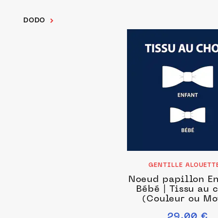
DODO
GENTILLE ALOUETT
Noeud papillon En
Bébé | Tissu au 
(Couleur ou Mo
Liberty Katie and 
29.00 €