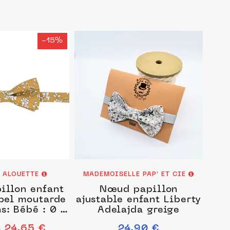
-15%
E ALOUETTE
MADEMOISELLE PAP' ET CIE
illon enfant
Nœud papillon
pel moutarde
ajustable enfant Liberty
s: Bébé : 0 -
Adelajda greige
 ans)
24.65 €
24.90 €
€