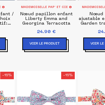
E
MADEMOISELLE PAP' ET CIE
MADEMOISELL
fant /
Nœud papillon enfant
Nœud 
choix
Liberty Emma and
ajustable e
tif:
Georgina Terracotta
Garden tr
nde,
24.90 €
24
: 0 - 1
VOIR LE PRODUIT
VOIR LE
-15%
-15%