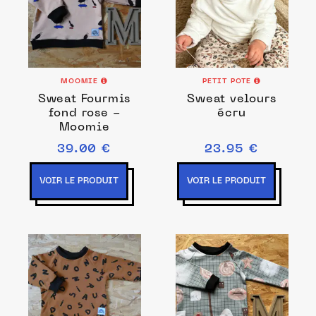
MOOMIE
PETIT POTE
Sweat Fourmis
Sweat velours
fond rose -
écru
Moomie
39.00 €
23.95 €
VOIR LE PRODUIT
VOIR LE PRODUIT