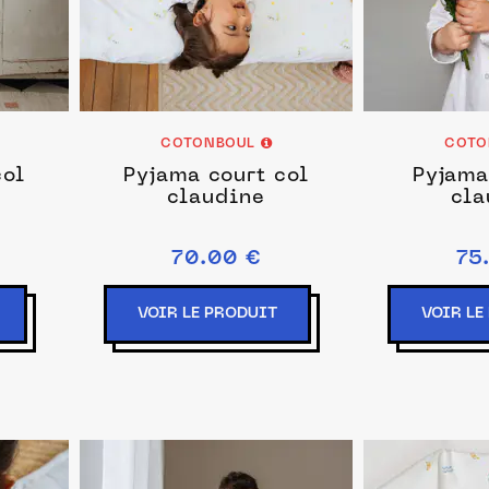
COTONBOUL
COTO
col
Pyjama court col
Pyjama
claudine
cla
70.00 €
75
VOIR LE PRODUIT
VOIR LE