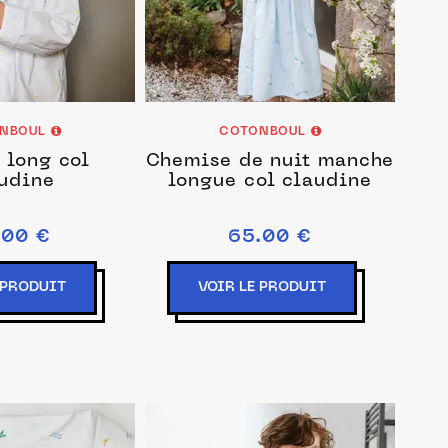
NBOUL
COTONBOUL
 long col
Chemise de nuit manche
udine
longue col claudine
.00 €
65.00 €
 PRODUIT
VOIR LE PRODUIT