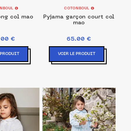
NBOUL
COTONBOUL
ong col mao
Pyjama garçon court col
mao
.00 €
65.00 €
 PRODUIT
VOIR LE PRODUIT