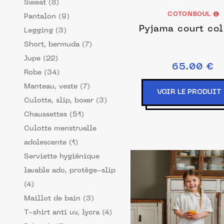
Sweat (8)
COTONBOUL
Pantalon (9)
Pyjama court co
Legging (3)
Short, bermuda (7)
Jupe (22)
65.00 €
Robe (34)
Manteau, veste (7)
VOIR LE PRODUIT
Culotte, slip, boxer (3)
Chaussettes (51)
Culotte menstruelle
adolescente (1)
Serviette hygiénique
lavable ado, protège-slip
(4)
Maillot de bain (3)
T-shirt anti uv, lycra (4)