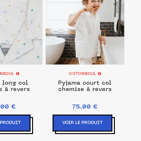
NBOUL
COTONBOUL
 long col
Pyjama court col
 à revers
chemise à revers
.00 €
75.00 €
 PRODUIT
VOIR LE PRODUIT