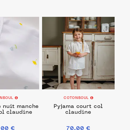
NBOUL
COTONBOUL
 nuit manche
Pyjama court col
ol claudine
claudine
.00 €
70.00 €