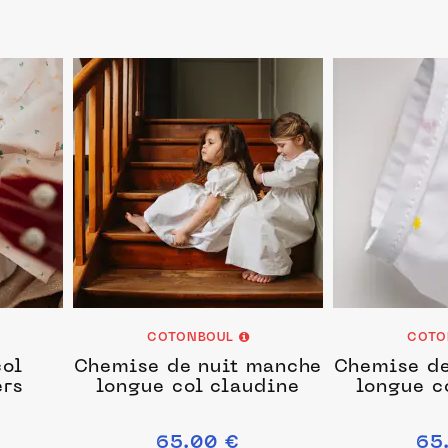
COTONBOUL
COTO
col
Chemise de nuit manche
Chemise de
ers
longue col claudine
longue c
65.00 €
65