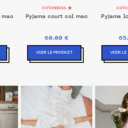
COTONBOUL
COTO
l mao
Pyjama court col mao
Pyjama l
60.00 €
65
VOIR LE PRODUIT
VOIR LE