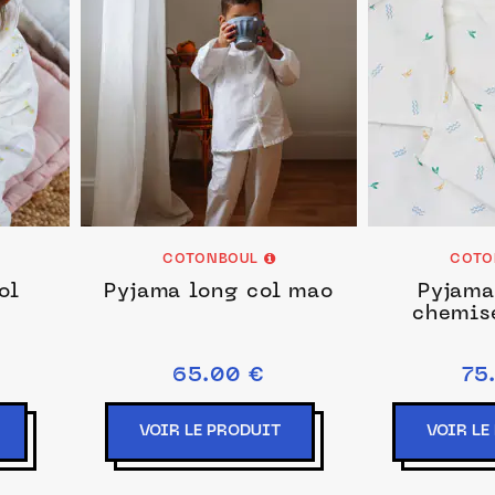
COTONBOUL
COTO
ol
Pyjama long col mao
Pyjama
chemise
65.00 €
75
VOIR LE PRODUIT
VOIR LE