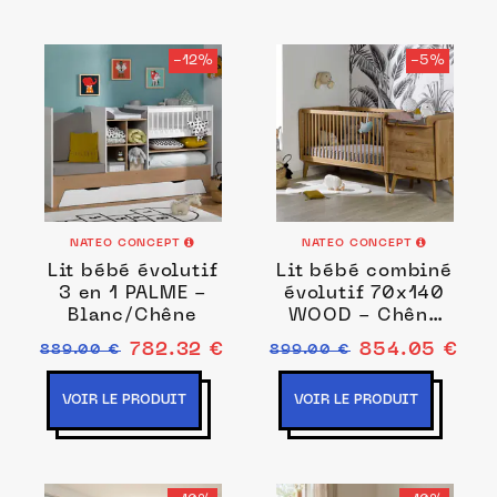
-12%
-5%
NATEO CONCEPT
NATEO CONCEPT
Lit bébé évolutif
Lit bébé combiné
3 en 1 PALME -
évolutif 70x140
Blanc/Chêne
WOOD - Chêne
Vintage
782.32 €
854.05 €
889.00 €
899.00 €
VOIR LE PRODUIT
VOIR LE PRODUIT