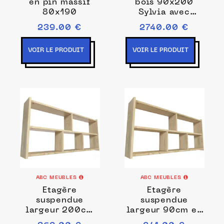
en pin massif
bois 90x200
80x190
Sylvia avec
escalier cube
239.00 €
2740.00 €
90x200
VOIR LE PRODUIT
VOIR LE PRODUIT
ABC MEUBLES
ABC MEUBLES
Etagère
Etagère
suspendue
suspendue
largeur 200cm
largeur 90cm en
en bois pour lit
bois pour lit