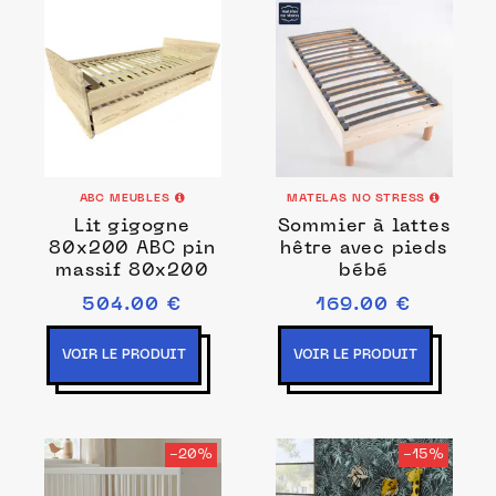
ABC MEUBLES
MATELAS NO STRESS
Lit gigogne
Sommier à lattes
80x200 ABC pin
hêtre avec pieds
massif 80x200
bébé
504.00 €
169.00 €
VOIR LE PRODUIT
VOIR LE PRODUIT
-20%
-15%