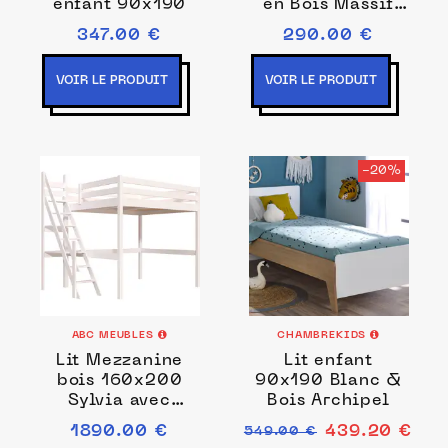
enfant 90x190
en Bois Massif
80x190
347.00 €
290.00 €
VOIR LE PRODUIT
VOIR LE PRODUIT
-20%
ABC MEUBLES
CHAMBREKIDS
Lit Mezzanine
Lit enfant
bois 160x200
90x190 Blanc &
Sylvia avec
Bois Archipel
escalier de
1890.00 €
439.20 €
549.00 €
meunier