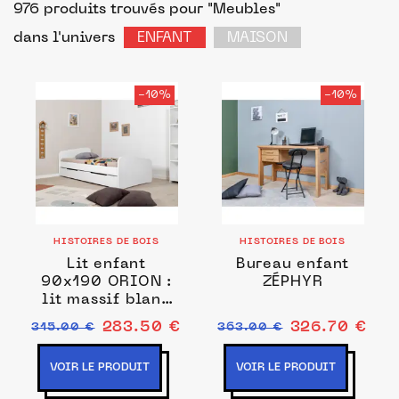
976 produits trouvés pour "Meubles"
dans l'univers
ENFANT
MAISON
-10%
-10%
HISTOIRES DE BOIS
HISTOIRES DE BOIS
Lit enfant
Bureau enfant
90x190 ORION :
ZÉPHYR
lit massif blanc
évolutif, options
283.50 €
326.70 €
315.00 €
363.00 €
VOIR LE PRODUIT
VOIR LE PRODUIT