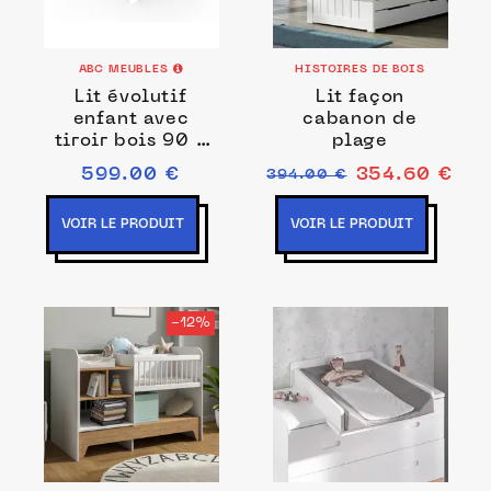
ABC MEUBLES
HISTOIRES DE BOIS
Lit évolutif
Lit façon
enfant avec
cabanon de
tiroir bois 90 x
plage
(140/170/200)
599.00 €
354.60 €
394.00 €
VOIR LE PRODUIT
VOIR LE PRODUIT
-12%