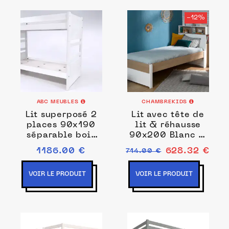
-12%
ABC MEUBLES
CHAMBREKIDS
Lit superposé 2
Lit avec tête de
places 90x190
lit & réhausse
séparable bois
90x200 Blanc &
Duo 90x190
Bois Nomade
1186.00 €
628.32 €
714.00 €
VOIR LE PRODUIT
VOIR LE PRODUIT