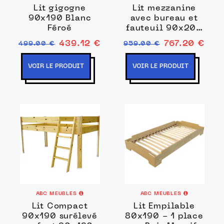
Lit gigogne
Lit mezzanine
90x190 Blanc
avec bureau et
Féroé
fauteuil 90x200
Blanc & Chêne
439.12 €
767.20 €
499.00 €
959.00 €
Solane
VOIR LE PRODUIT
VOIR LE PRODUIT
ABC MEUBLES
ABC MEUBLES
Lit Compact
Lit Empilable
90x190 surélevé
80x190 - 1 place