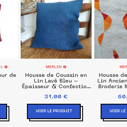
IL
MERLIN
ME
our de
Housse de Coussin en
Housse de
Lin Lavé Bleu –
Lin Ancien
Épaisseur & Confection
Broderie 
Art
31.00 €
60
VOIR LE PRODUIT
VOIR LE