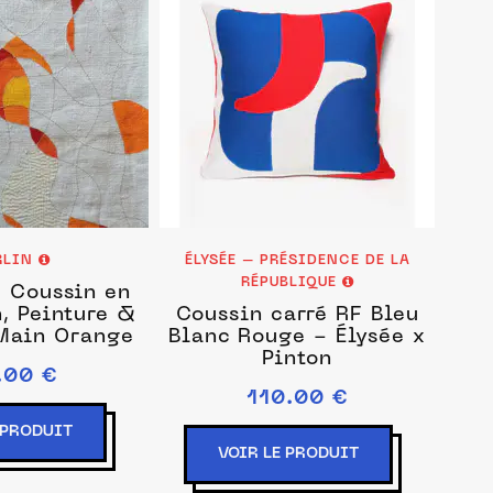
RLIN
ÉLYSÉE – PRÉSIDENCE DE LA
RÉPUBLIQUE
 Coussin en
, Peinture &
Coussin carré RF Bleu
Main Orange
Blanc Rouge - Élysée x
Pinton
.00 €
110.00 €
 PRODUIT
VOIR LE PRODUIT