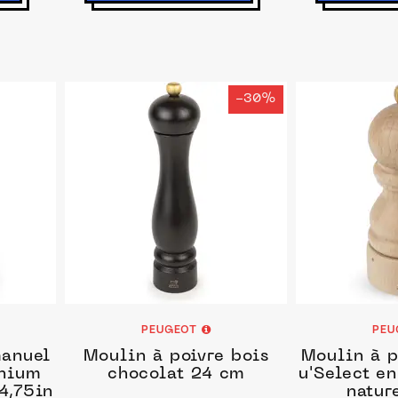
-30%
PEUGEOT
PEU
manuel
Moulin à poivre bois
Moulin à p
inium
chocolat 24 cm
u'Select en
4,75in
natur