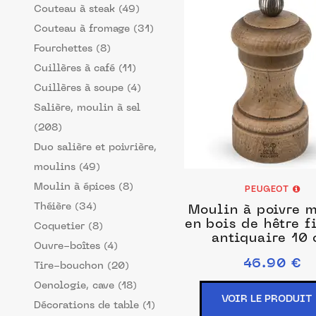
Couteau à steak (49)
Couteau à fromage (31)
Fourchettes (8)
Cuillères à café (11)
Cuillères à soupe (4)
Salière, moulin à sel
(208)
Duo salière et poivrière,
moulins (49)
Moulin à épices (8)
PEUGEOT
Théière (34)
Moulin à poivre 
en bois de hêtre f
Coquetier (8)
antiquaire 10
Ouvre-boîtes (4)
46.90 €
Tire-bouchon (20)
Oenologie, cave (18)
VOIR LE PRODUIT
Décorations de table (1)