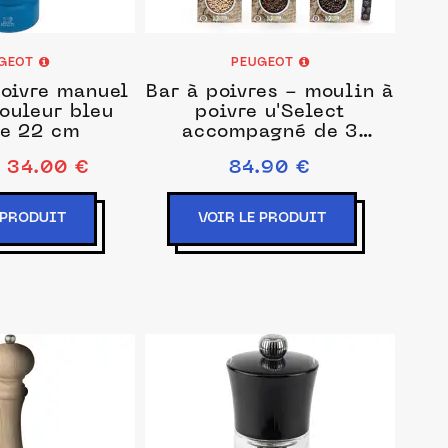
GEOT
PEUGEOT
oivre manuel
Bar à poivres - moulin à
ouleur bleu
poivre u'Select
le 22 cm
accompagné de 3
grands crus de poivres,
34.00 €
84.90 €
de 3 réservoirs
interchangeables.
 PRODUIT
VOIR LE PRODUIT