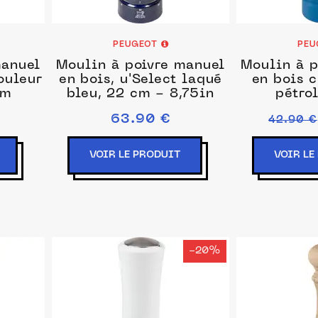
PEUGEOT
PEU
manuel
Moulin à poivre manuel
Moulin à p
ouleur
en bois, u'Select laqué
en bois c
cm
bleu, 22 cm - 8,75in
pétro
63.90 €
42.90 €
VOIR LE PRODUIT
VOIR LE
-20%