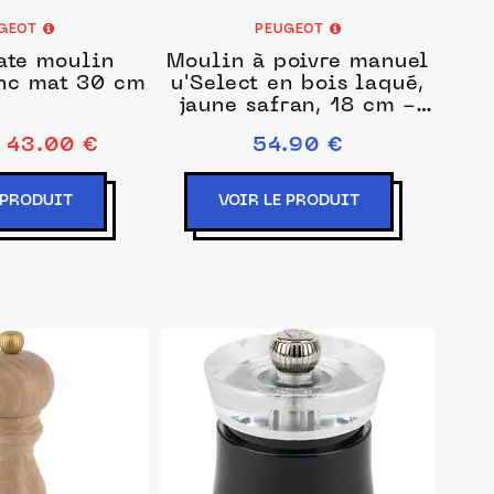
GEOT
PEUGEOT
te moulin
Moulin à poivre manuel
anc mat 30 cm
u'Select en bois laqué,
jaune safran, 18 cm -
7in
43.00 €
54.90 €
 PRODUIT
VOIR LE PRODUIT