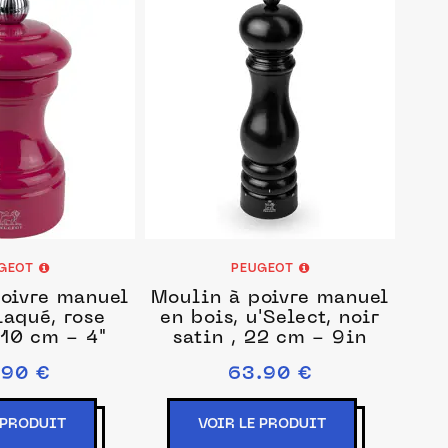
GEOT
PEUGEOT
oivre manuel
Moulin à poivre manuel
laqué, rose
en bois, u'Select, noir
10 cm - 4"
satin , 22 cm - 9in
.90 €
63.90 €
 PRODUIT
VOIR LE PRODUIT