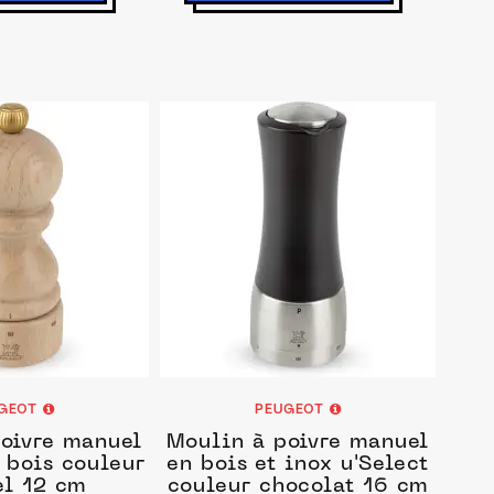
GEOT
PEUGEOT
oivre manuel
Moulin à poivre manuel
 bois couleur
en bois et inox u'Select
el 12 cm
couleur chocolat 16 cm