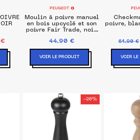
PEUGEOT
PEU
POIVRE
Moulin à poivre manuel
Checkma
NOIR
en bois upcyclé et son
poivre, bl
poivre Fair Trade, noir,
18 cm - 7in
 €
44.90 €
61.90 €
VOIR LE PRODUIT
VOIR LE
-20%