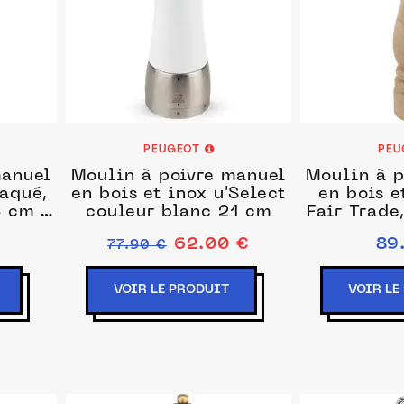
PEUGEOT
PEU
manuel
Moulin à poivre manuel
Moulin à p
laqué,
en bois et inox u'Select
en bois e
8 cm -
couleur blanc 21 cm
Fair Trade
62.00 €
89
77.90 €
VOIR LE PRODUIT
VOIR LE