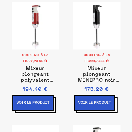
COOKING À LA
COOKING À LA
FRANÇAISE
FRANÇAISE
Mixeur
Mixeur
plongeant
plongeant
polyvalent
MINIPRO noir
MINIPRO
Couleurs Noir
194.40 €
175.20 €
framboise /
blanc Prise de
VOIR LE PRODUIT
VOIR LE PRODUIT
courant EU