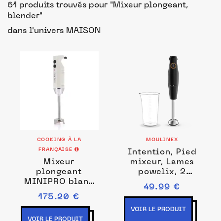
61 produits trouvés pour "Mixeur plongeant,
blender"
dans l'univers MAISON
COOKING À LA
MOULINEX
FRANÇAISE
Intention, Pied
Mixeur
mixeur, Lames
plongeant
powelix, 2
MINIPRO blanc
vitesses, 600 W,
49.99 €
Couleurs Blanc
Fabriqué en
175.20 €
France, Noir,Pied
VOIR LE PRODUIT
mixeur
VOIR LE PRODUIT