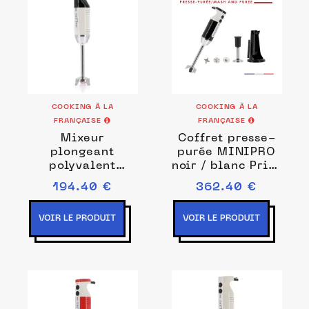
COOKING À LA
COOKING À LA
FRANÇAISE
FRANÇAISE
Mixeur
Coffret presse-
plongeant
purée MINIPRO
polyvalent
noir / blanc Prise
MINIPRO blanc /
de courant EU
194.40 €
362.40 €
noir Couleurs
Blanc/noir
VOIR LE PRODUIT
VOIR LE PRODUIT