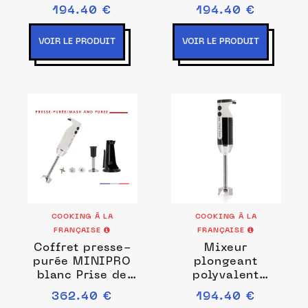
MINIPRO rouge /
MINIPRO noir
194.40 €
194.40 €
blanc Couleurs
Prise de courant
Rouge/blanc
EU
VOIR LE PRODUIT
VOIR LE PRODUIT
COOKING À LA
COOKING À LA
FRANÇAISE
FRANÇAISE
Coffret presse-
Mixeur
purée MINIPRO
plongeant
blanc Prise de
polyvalent
courant EU
MINIPRO noir /
362.40 €
194.40 €
blanc Couleurs