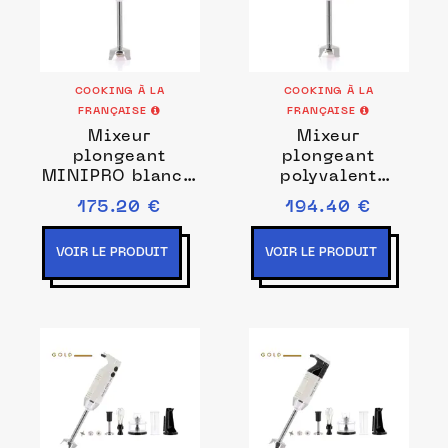
COOKING À LA
COOKING À LA
FRANÇAISE
FRANÇAISE
Mixeur
Mixeur
plongeant
plongeant
MINIPRO blanc /
polyvalent
noir Couleurs
MINIPRO
175.20 €
194.40 €
Blanc/noir
framboise /
blanc Couleurs
VOIR LE PRODUIT
VOIR LE PRODUIT
Framboise/blanc