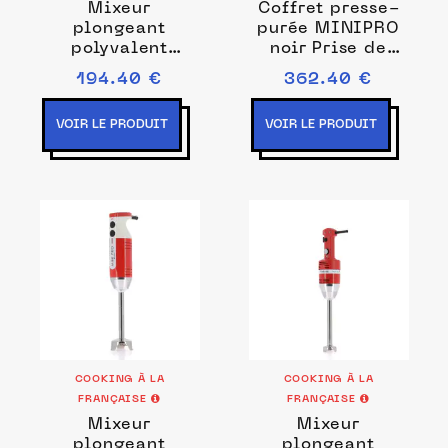
Mixeur
Coffret presse-
plongeant
purée MINIPRO
polyvalent
noir Prise de
MINIPRO blanc /
courant EU
194.40 €
362.40 €
noir Prise de
courant EU
VOIR LE PRODUIT
VOIR LE PRODUIT
COOKING À LA
COOKING À LA
FRANÇAISE
FRANÇAISE
Mixeur
Mixeur
plongeant
plongeant