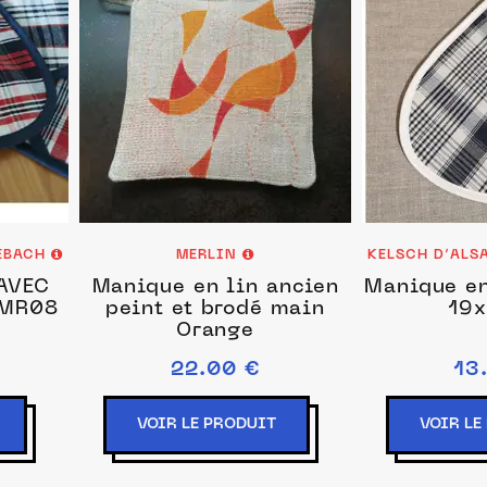
EEBACH
MERLIN
KELSCH D’ALS
AVEC
Manique en lin ancien
Manique en
 MR08
peint et brodé main
19
Orange
22.00 €
13
VOIR LE PRODUIT
VOIR LE