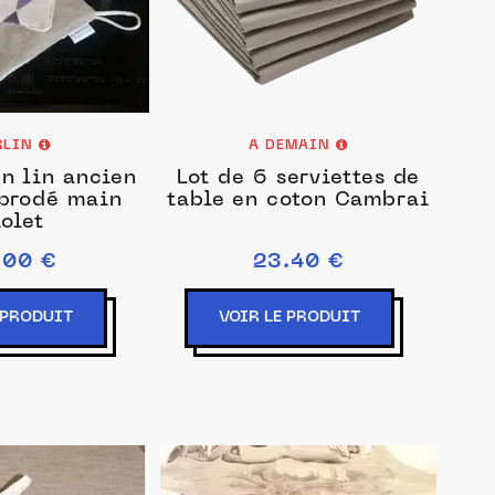
RLIN
A DEMAIN
n lin ancien
Lot de 6 serviettes de
 brodé main
table en coton Cambrai
iolet
.00 €
23.40 €
 PRODUIT
VOIR LE PRODUIT