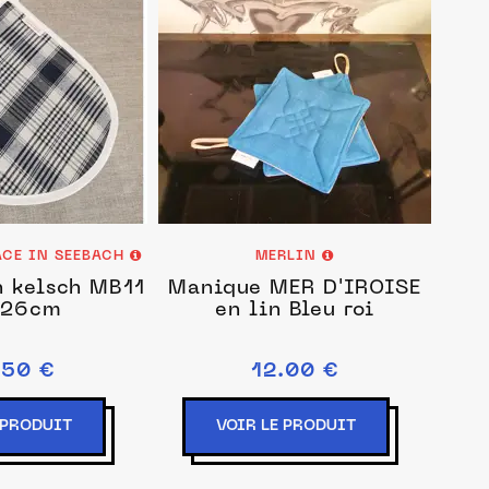
ACE IN SEEBACH
MERLIN
 kelsch MB11
Manique MER D'IROISE
x26cm
en lin Bleu roi
.50 €
12.00 €
 PRODUIT
VOIR LE PRODUIT