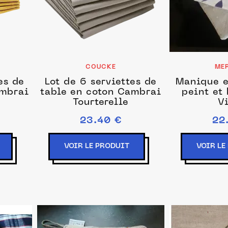
COUCKE
ME
es de
Lot de 6 serviettes de
Manique e
ambrai
table en coton Cambrai
peint et
Tourterelle
V
23.40 €
22
VOIR LE PRODUIT
VOIR LE