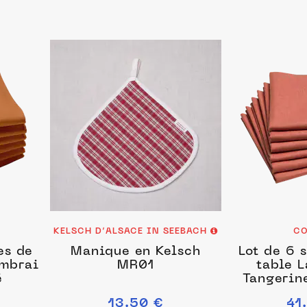
KELSCH D’ALSACE IN SEEBACH
CO
es de
Manique en Kelsch
Lot de 6 s
ambrai
MR01
table L
é
Tangerin
13.50 €
41