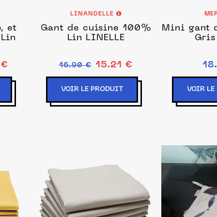
LINANDELLE
ME
, et
Gant de cuisine 100%
Mini gant d
Lin LINELLE
Gris
 €
15.21 €
18
16.90 €
VOIR LE PRODUIT
VOIR LE