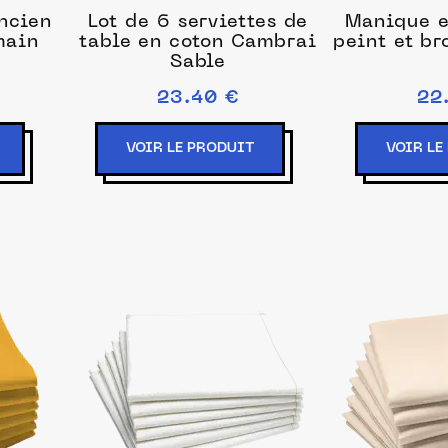
ncien
Lot de 6 serviettes de
Manique e
main
table en coton Cambrai
peint et br
Sable
23.40 €
22
VOIR LE PRODUIT
VOIR LE