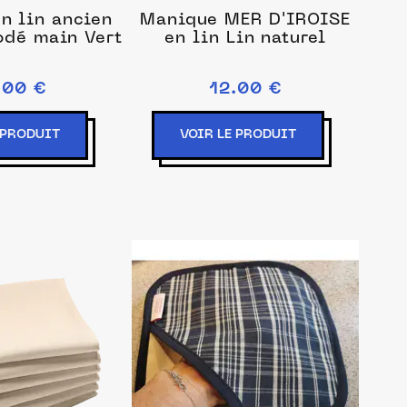
n lin ancien
Manique MER D'IROISE
odé main Vert
en lin Lin naturel
.00 €
12.00 €
 PRODUIT
VOIR LE PRODUIT