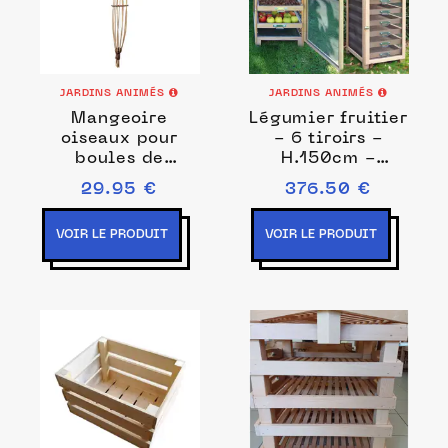
JARDINS ANIMÉS
JARDINS ANIMÉS
Mangeoire
Légumier fruitier
oiseaux pour
- 6 tiroirs -
boules de
H.150cm -
graisse en osier
poignée métal
29.95 €
376.50 €
- Blanc
VOIR LE PRODUIT
VOIR LE PRODUIT