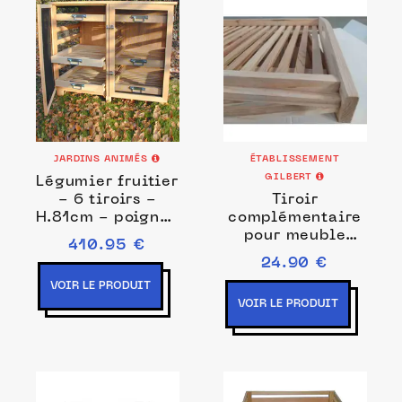
JARDINS ANIMÉS
ÉTABLISSEMENT
GILBERT
Légumier fruitier
- 6 tiroirs -
Tiroir
H.81cm - poignée
complémentaire
métal
pour meuble
410.95 €
fruitier
24.90 €
VOIR LE PRODUIT
VOIR LE PRODUIT