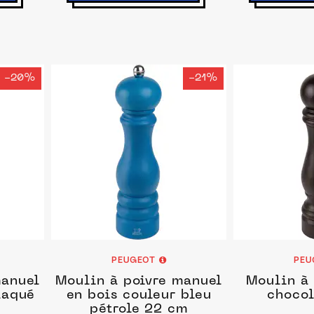
-20%
-21%
PEUGEOT
PEU
manuel
Moulin à poivre manuel
Moulin à 
laqué
en bois couleur bleu
chocol
m
pétrole 22 cm