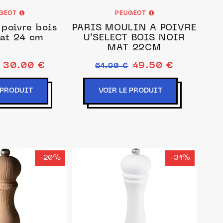
GEOT
PEUGEOT
poivre bois
PARIS MOULIN À POIVRE
at 24 cm
U'SELECT BOIS NOIR
MAT 22CM
30.00 €
49.50 €
61.90 €
 PRODUIT
VOIR LE PRODUIT
-20%
-31%