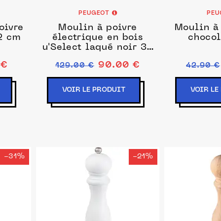
PEUGEOT
PEU
oivre
Moulin à poivre
Moulin à 
2 cm
électrique en bois
chocol
u'Select laqué noir 34
cm - 13,5'
 €
90.00 €
129.00 €
42.90 €
VOIR LE PRODUIT
VOIR LE
-31%
-21%