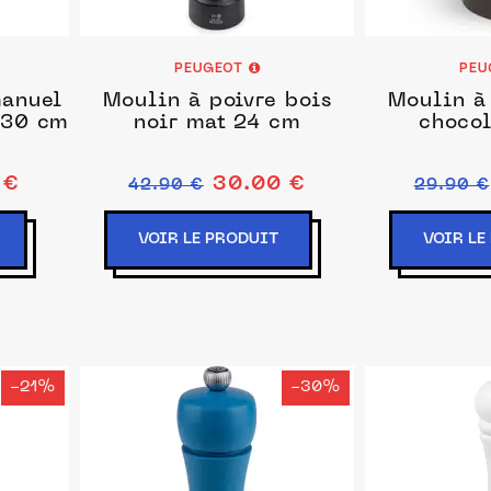
PEUGEOT
PEU
manuel
Moulin à poivre bois
Moulin à 
, 30 cm
noir mat 24 cm
chocol
 €
30.00 €
42.90 €
29.90 €
VOIR LE PRODUIT
VOIR LE
-21%
-30%