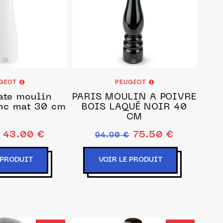
GEOT
PEUGEOT
te moulin
PARIS MOULIN À POIVRE
anc mat 30 cm
BOIS LAQUÉ NOIR 40
CM
43.00 €
75.50 €
94.90 €
 PRODUIT
VOIR LE PRODUIT