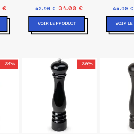
 €
34.00 €
42.90 €
44.90 €
VOIR LE PRODUIT
VOIR LE
-31%
-30%