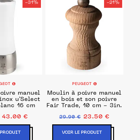
-31%
-21%
GEOT
PEUGEOT
oivre manuel
Moulin à poivre manuel
 inox u'Select
en bois et son poivre
blanc 16 cm
Fair Trade, 10 cm - 3in.
43.00 €
23.50 €
29.90 €
 PRODUIT
VOIR LE PRODUIT