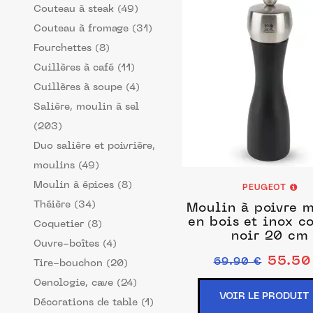
Couteau à steak (49)
Couteau à fromage (31)
Fourchettes (8)
Cuillères à café (11)
Cuillères à soupe (4)
Salière, moulin à sel
(203)
Duo salière et poivrière,
moulins (49)
Moulin à épices (8)
PEUGEOT
Théière (34)
Moulin à poivre 
en bois et inox c
Coquetier (8)
noir 20 cm
Ouvre-boîtes (4)
55.50
69.90 €
Tire-bouchon (20)
Oenologie, cave (24)
VOIR LE PRODUIT
Décorations de table (1)