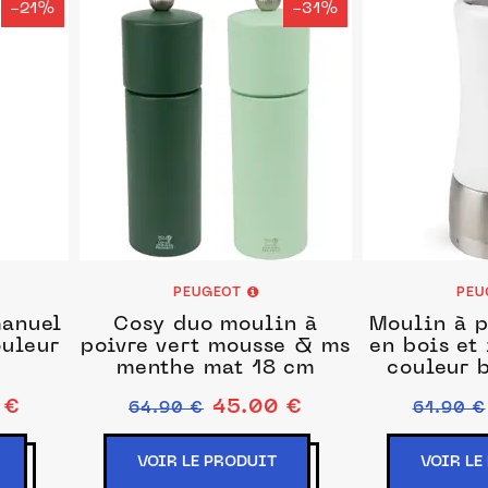
-21%
-31%
PEUGEOT
PEU
manuel
Cosy duo moulin à
Moulin à p
ouleur
poivre vert mousse & ms
en bois et
menthe mat 18 cm
couleur 
 €
45.00 €
64.90 €
61.90 €
VOIR LE PRODUIT
VOIR LE