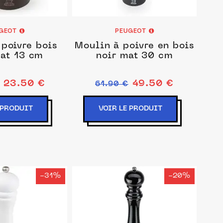
GEOT
PEUGEOT
poivre bois
Moulin à poivre en bois
at 13 cm
noir mat 30 cm
23.50 €
49.50 €
61.90 €
 PRODUIT
VOIR LE PRODUIT
-31%
-20%