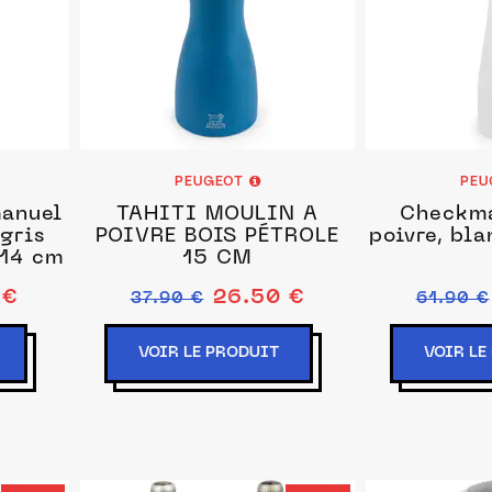
PEUGEOT
PEU
manuel
TAHITI MOULIN À
Checkma
 gris
POIVRE BOIS PÉTROLE
poivre, bl
 14 cm
15 CM
 €
26.50 €
37.90 €
61.90 €
VOIR LE PRODUIT
VOIR LE