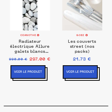
CEANOTHE
GOBI
Radiateur
Les couverts
électrique Allure
street (nos
galets blancs
packs)
45x120 cm en
297.00 €
21.73 €
990.00 €
verre trempé
VOIR LE PRODUIT
VOIR LE PRODUIT