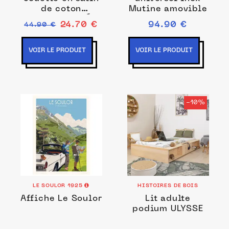
de coton
Mutine amovible
140x200 cm, Été
24.70 €
94.90 €
44.90 €
Indien
VOIR LE PRODUIT
VOIR LE PRODUIT
-10%
LE SOULOR 1925
HISTOIRES DE BOIS
Affiche Le Soulor
Lit adulte
podium ULYSSE