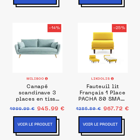
-14%
-25%
MILIBOO
LIKOOLIS
Canapé
Fauteuil lit
scandinave 3
Français 1 Place
places en tissu
PACHA 80 SMALL
bleu glacier et
sans accoudoirs
945.99 €
967.72 €
1099.99 €
1286.80 €
bois clair CREEP
Tissu / JAUNE
MOUTARDE - Filo
- Yellow -
VOIR LE PRODUIT
VOIR LE PRODUIT
Likoolis