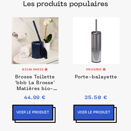
Les produits populaires
fabriqués dans les meilleurs ateliers et
manufactures français pour chacune de
vos envies.
BIOM PARIS
PROSPER
Brosse Toilette
Porte-balayette
'bbb La Brosse'
Matières bio-
sourcées et
44.99 €
35.50 €
recyclées
VOIR LE PRODUIT
VOIR LE PRODUIT