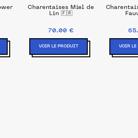
ower
Charentaises Miel de
Charentai
Lin 🇫🇷
Fauv
70.00 €
65
VOIR LE PRODUIT
VOIR LE