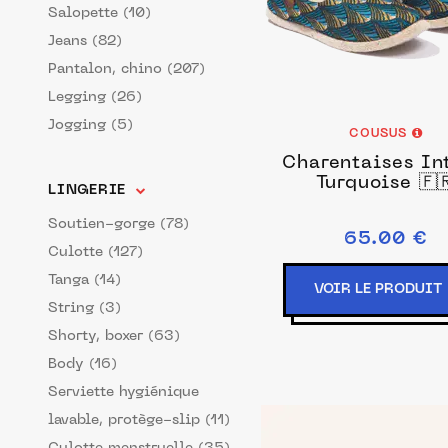
Salopette (10)
Jeans (82)
Pantalon, chino (207)
Legging (26)
Jogging (5)
COUSUS
Charentaises In
Turquoise 🇫
LINGERIE
Soutien-gorge (78)
65.00 €
Culotte (127)
Tanga (14)
VOIR LE PRODUIT
String (3)
Shorty, boxer (63)
Body (16)
Serviette hygiénique
lavable, protège-slip (11)