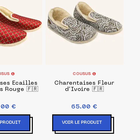
USUS
COUSUS
ses Écailles
Charentaises Fleur
s Rouge 🇫🇷
d’Ivoire 🇫🇷
.00 €
65.00 €
 PRODUIT
VOIR LE PRODUIT