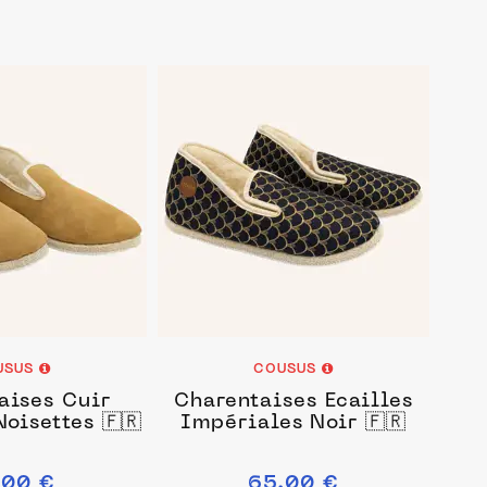
USUS
COUSUS
aises Cuir
Charentaises Ecailles
oisettes 🇫🇷
Impériales Noir 🇫🇷
.00 €
65.00 €