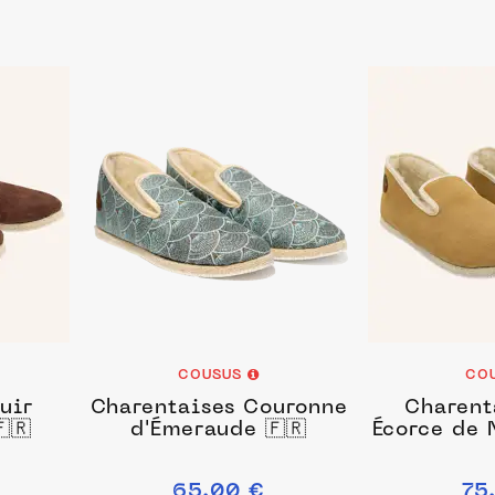
COUSUS
CO
uir
Charentaises Couronne
Charent
🇷
d'Émeraude 🇫🇷
Écorce de N
65.00 €
75