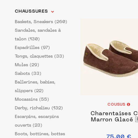
CHAUSSURES
Baskets, Sneakers (260)
Sandales, sandales à
talon (130)
Espadrilles (97)
Tongs, claquettes (33)
Mules (29)
Sabots (33)
Ballerines, babies,
slippers (22)
Mocassins (55)
COUSUS
Derby, richelieu (132)
Charentaises C
Escarpins, escarpins
Marron Glacé 
ouverts (23)
Boots, bottines, bottes
75.00 €