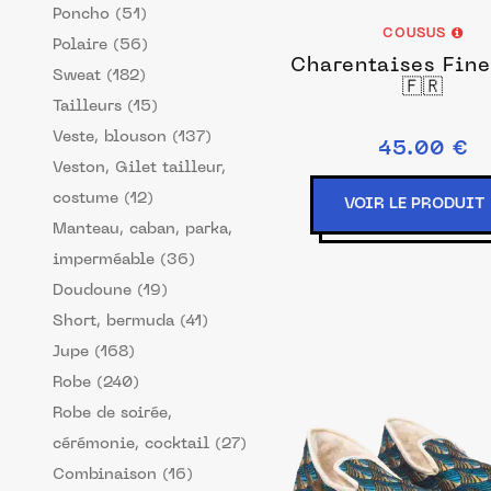
Poncho (51)
COUSUS
Polaire (56)
Charentaises Fine
Sweat (182)
🇫🇷
Tailleurs (15)
Veste, blouson (137)
45.00 €
Veston, Gilet tailleur,
costume (12)
VOIR LE PRODUIT
Manteau, caban, parka,
imperméable (36)
Doudoune (19)
Short, bermuda (41)
Jupe (168)
Robe (240)
Robe de soirée,
cérémonie, cocktail (27)
Combinaison (16)