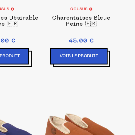
USUS
COUSUS
es Désirable
Charentaises Bleue
e 🇫🇷
Reine 🇫🇷
.00 €
45.00 €
 PRODUIT
VOIR LE PRODUIT