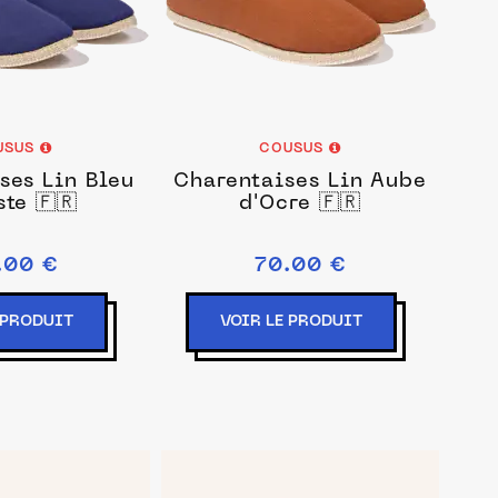
USUS
COUSUS
ses Lin Bleu
Charentaises Lin Aube
te 🇫🇷
d'Ocre 🇫🇷
.00 €
70.00 €
 PRODUIT
VOIR LE PRODUIT