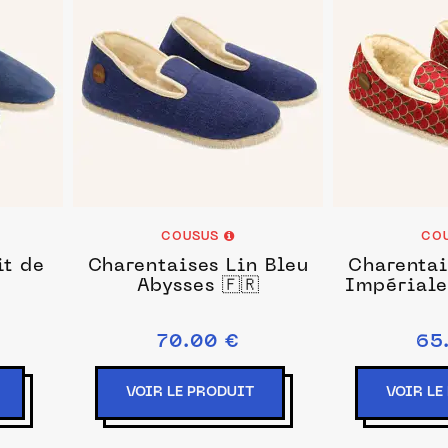
COUSUS
CO
it de
Charentaises Lin Bleu
Charentai
Abysses 🇫🇷
Impériale
70.00 €
65
VOIR LE PRODUIT
VOIR LE