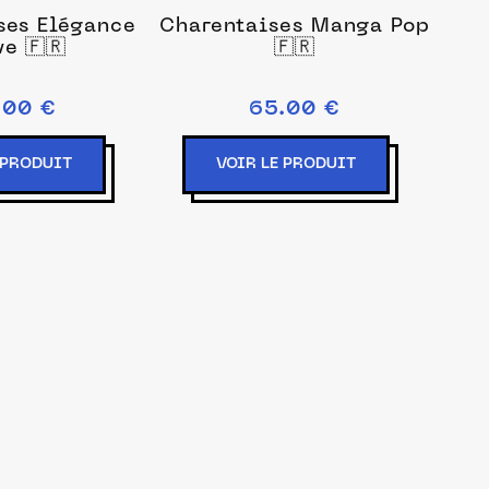
ses Élégance
Charentaises Manga Pop
e 🇫🇷
🇫🇷
.00 €
65.00 €
 PRODUIT
VOIR LE PRODUIT