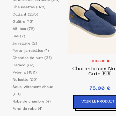
Culotte menstruelle (35)
Chaussettes (878)
Collant (255)
Guêtre (12)
Mi-bas (78)
Bas (7)
Jarretière (2)
Porte-jarretelles (1)
Chemise de nuit (31)
COUSUS
Caraco (37)
Charentaises Nu
Pyjama (130)
Cuir 🇫🇷
Nuisette (29)
Sous-vêtement chaud
75.00 €
(33)
Robe de chambre (4)
VOIR LE PRODUIT
Fond de robe (1)