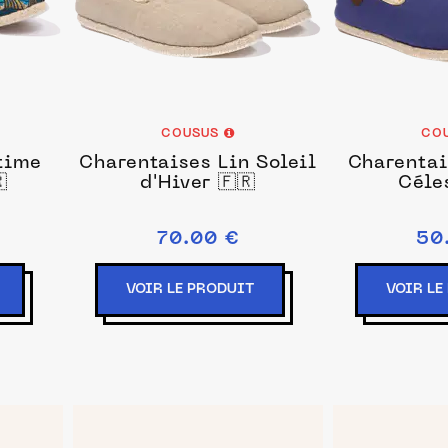
COUSUS
CO
time
Charentaises Lin Soleil
Charentai

d'Hiver 🇫🇷
Céles
70.00 €
50
VOIR LE PRODUIT
VOIR LE