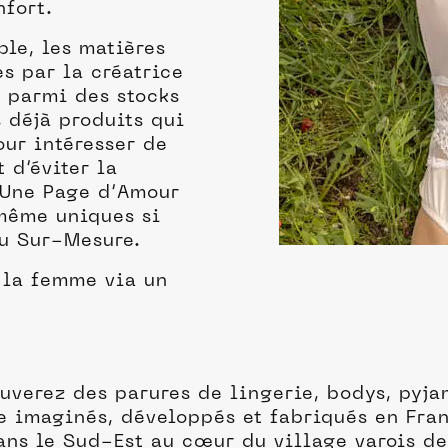
nfort.
le, les matières
s par la créatrice
t parmi des stocks
s déjà produits qui
our intéresser de
 d’éviter la
 Une Page d’Amour
 même uniques si
du Sur-Mesure.
 la femme via un
uverez des parures de lingerie, bodys, pyjam
 imaginés, développés et fabriqués en Fran
dans le Sud-Est au cœur du village varois 