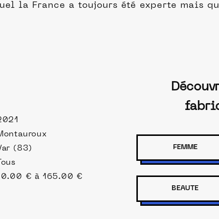
quel la France a toujours été experte mais 
Découvr
fabri
2021
Montauroux
FEMME
Var (83)
Tous
10.00 € à 165.00 €
BEAUTE