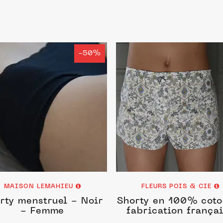
-50%
MAISON LEMAHIEU
FLEURS POIS & CIE
rty menstruel - Noir
Shorty en 100% coto
- Femme
fabrication frança