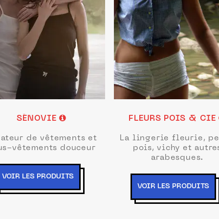
SÉNOVIE
FLEURS POIS & CIE
éateur de vêtements et
La lingerie fleurie, pe
us-vêtements douceur
pois, vichy et autre
arabesques.
VOIR LES PRODUITS
VOIR LES PRODUITS