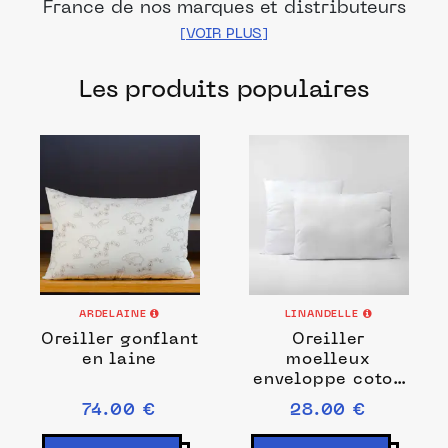
France de nos marques et distributeurs
partenaires. Des produits fabriqués dans
les meilleurs ateliers et manufactures
Les produits populaires
français pour chacune de vos envies.
ARDELAINE
LINANDELLE
Oreiller gonflant
Oreiller
en laine
moelleux
enveloppe coton
percale NUAGE
74.00 €
28.00 €