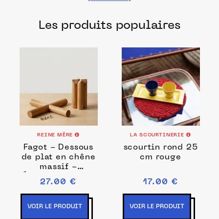
les meilleurs ateliers et manufactures
Les produits populaires
français pour un dressage de table
parfait.
REINE MÈRE
LA SCOURTINERIE
Fagot - Dessous
scourtin rond 25
de plat en chêne
cm rouge
massif -
Élastique Rouge
27.00 €
17.00 €
VOIR LE PRODUIT
VOIR LE PRODUIT