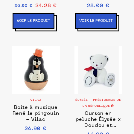
Néo Vintage
poudre
31.28 €
28.00 €
36.80 €
VOIR LE PRODUIT
VOIR LE PRODUIT
VILAC
ÉLYSÉE – PRÉSIDENCE DE
LA RÉPUBLIQUE
Boîte à musique
René le pingouin
Ourson en
- Vilac
peluche Élysée x
Doudou et
24.90 €
Compagnie