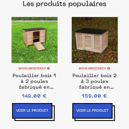
Les produits populaires
français pour prendre soin de votre coq
et poules.
MONJARDINBIO
MONJARDINBIO
Poulailler bois 1
Poulailler bois 2
à 2 poules
à 3 poules
fabriqué en
fabriqué en
France
France
149.00 €
159.00 €
VOIR LE PRODUIT
VOIR LE PRODUIT