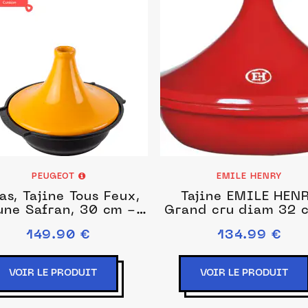
PEUGEOT
EMILE HENRY
as, Tajine Tous Feux,
Tajine EMILE HEN
une Safran, 30 cm -
Grand cru diam 32 
11,75 in
3.5L EH345632
149.90 €
134.99 €
VOIR LE PRODUIT
VOIR LE PRODUIT