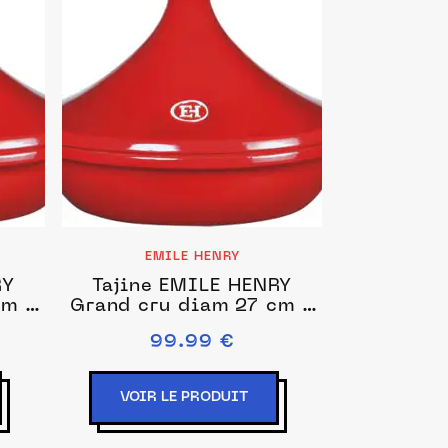
EMILE HENRY
RY
Tajine EMILE HENRY
cm -
Grand cru diam 27 cm -
2L EH345626
99.99 €
VOIR LE PRODUIT