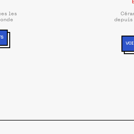
ces les
Céra
monde
depuis
TS
VOI