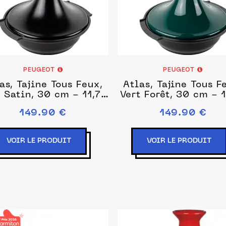
PEUGEOT
PEUGEOT
as, Tajine Tous Feux,
Atlas, Tajine Tous F
 Satin, 30 cm - 11,75
Vert Forêt, 30 cm - 1
in
in
149.90 €
149.90 €
VOIR LE PRODUIT
VOIR LE PRODUIT