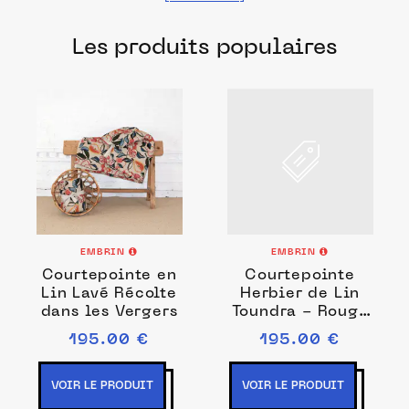
les meilleurs ateliers et manufactures
Les produits populaires
français pour chacune de vos envies.
EMBRIN
EMBRIN
Courtepointe en
Courtepointe
Lin Lavé Récolte
Herbier de Lin
dans les Vergers
Toundra - Rouge
& Safran
195.00 €
195.00 €
VOIR LE PRODUIT
VOIR LE PRODUIT