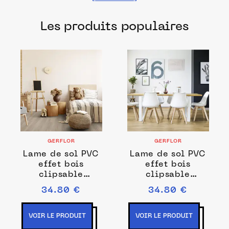
fabriqués dans les meilleurs ateliers et
Les produits populaires
manufactures français pour chacune de
vos envies.
GERFLOR
GERFLOR
Lame de sol PVC
Lame de sol PVC
effet bois
effet bois
clipsable
clipsable
meadow taupe
authentic nature
34.80 €
34.80 €
Gerflor - 123.88
Gerflor - 123.88
cm x 21.2 cm x
cm x 21.2 cm x
0.45 cm
0.45 cm
VOIR LE PRODUIT
VOIR LE PRODUIT