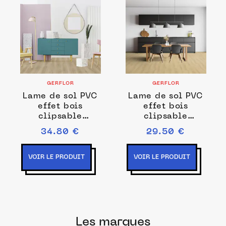
GERFLOR
GERFLOR
Lame de sol PVC
Lame de sol PVC
effet bois
effet bois
clipsable
clipsable
meadow spring
scandinav light
34.80 €
29.50 €
honey Gerflor -
Gerflor - 123.9
123.88 cm x 21.2
cm x 21.2 cm x
cm x 0.45 cm
0.42 cm
VOIR LE PRODUIT
VOIR LE PRODUIT
Les marques