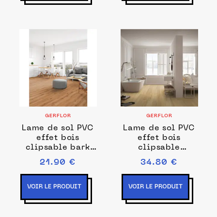
GERFLOR
GERFLOR
Lame de sol PVC
Lame de sol PVC
effet bois
effet bois
clipsable bark
clipsable
medium Gerflor
columbia Gerflor
21.90 €
34.80 €
- 121.92 cm x
- 123.88 cm x
17.78 cm x 0.34
21.2 cm x 0.45
cm
cm
VOIR LE PRODUIT
VOIR LE PRODUIT