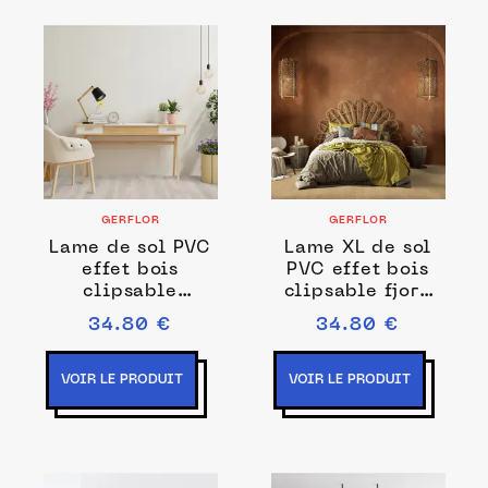
GERFLOR
GERFLOR
Lame de sol PVC
Lame XL de sol
effet bois
PVC effet bois
clipsable
clipsable fjord
meadow light
golden oak
34.80 €
34.80 €
greige Gerflor -
Gerflor - 146.08
123.88 cm x 21.2
cm x 23.96 cm x
cm x 0.45 cm
0.45 cm
VOIR LE PRODUIT
VOIR LE PRODUIT