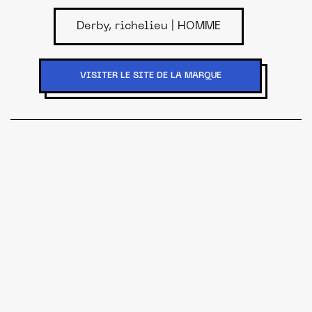
Derby, richelieu | HOMME
VISITER LE SITE DE LA MARQUE
S'INSCRIRE
Le Made in France